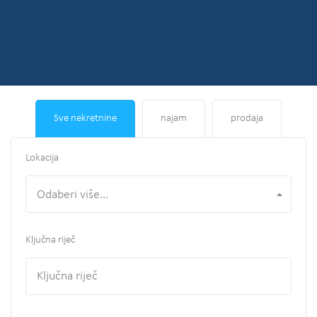
Sve nekretnine
najam
prodaja
Lokacija
Odaberi više...
Ključna riječ