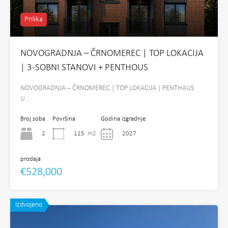
Prilika
NOVOGRADNJA – ČRNOMEREC | TOP LOKACIJA
| 3-SOBNI STANOVI + PENTHOUS
NOVOGRADNJA – ČRNOMEREC | TOP LOKACIJA | PENTHAUS
U…
Broj soba
Površina
Godina izgradnje
2
115
m2
2027
prodaja
€528,000
Izdvojeno