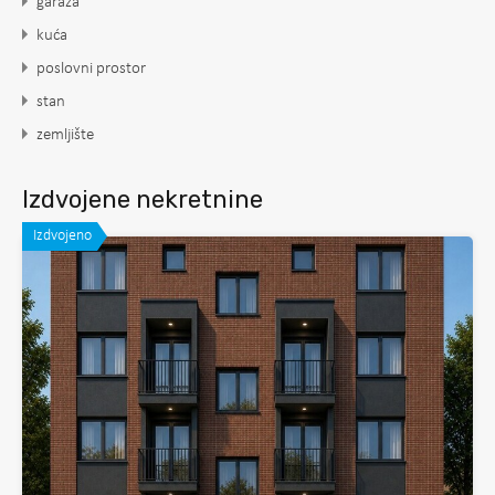
garaža
kuća
poslovni prostor
stan
zemljište
Izdvojene nekretnine
Izdvojeno