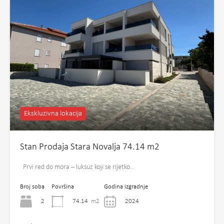
Ekskluzivna lokacija
Stan Prodaja Stara Novalja 74.14 m2
Prvi red do mora – luksuz koji se rijetko…
Broj soba
Površina
Godina izgradnje
2
74.14
m2
2024