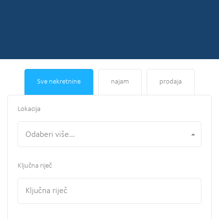
Sve nekretnine
najam
prodaja
Lokacija
Odaberi više...
Ključna riječ