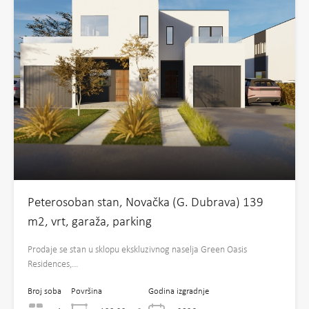
Peterosoban stan, Novačka (G. Dubrava) 139
m2, vrt, garaža, parking
Prodaje se stan u sklopu ekskluzivnog naselja Green Oasis
Residences,…
Broj soba
Površina
Godina izgradnje