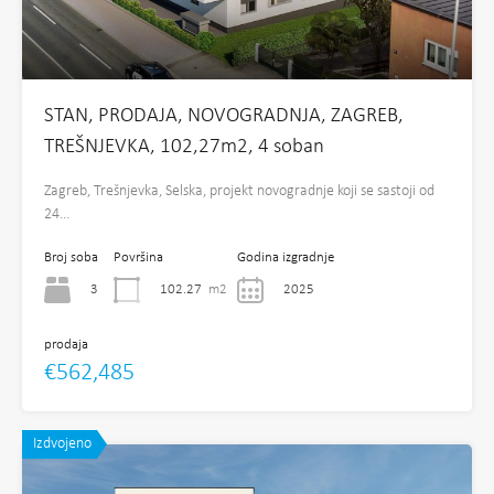
STAN, PRODAJA, NOVOGRADNJA, ZAGREB,
TREŠNJEVKA, 102,27m2, 4 soban
Zagreb, Trešnjevka, Selska, projekt novogradnje koji se sastoji od
24…
Broj soba
Površina
Godina izgradnje
3
102.27
m2
2025
prodaja
€562,485
Izdvojeno