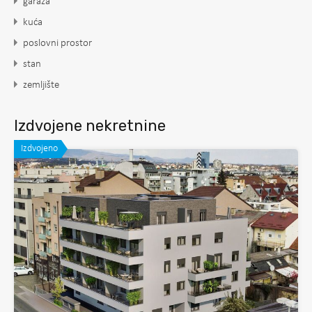
garaža
kuća
poslovni prostor
stan
zemljište
Izdvojene nekretnine
Izdvojeno