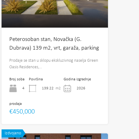
Peterosoban stan, Novačka (G.
Dubrava) 139 m2, vrt, garaža, parking
Prodaje se stan u sklopu ekskluzivnog naselja Green
Oasis Residences,…
Broj soba
Površina
Godina izgradnje
4
139.22
m2
2026
prodaja
€450,000
Izdvojeno