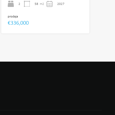
2
58
m2
2027
prodaja
€336,000