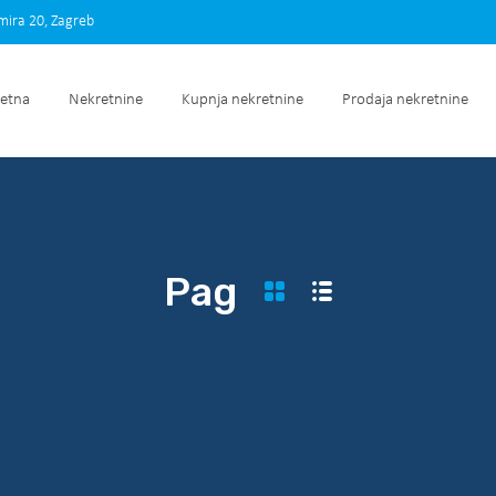
imira 20, Zagreb
Početna
Nekretnine
Kupnja nekretnine
Prodaja nek
etna
Nekretnine
Kupnja nekretnine
Prodaja nekretnine
Pag