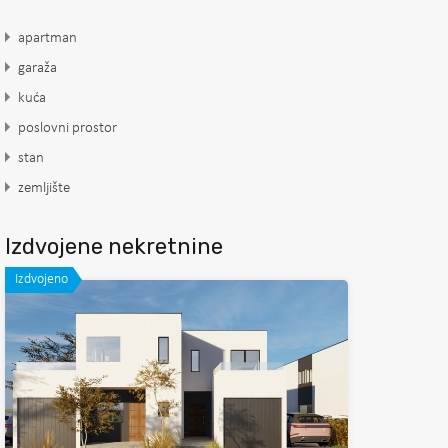
apartman
garaža
kuća
poslovni prostor
stan
zemljište
Izdvojene nekretnine
Izdvojeno