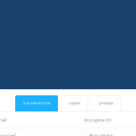
Sve nekretnine
najam
prodaja
riječ
Broj oglasa (ID)