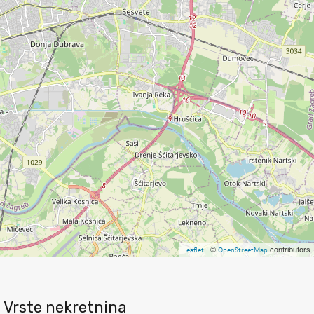
| ©
contributors
Leaflet
OpenStreetMap
Vrste nekretnina