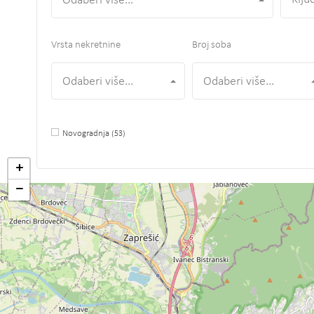
Odaberi više...
Vrsta nekretnine
Broj soba
Odaberi više...
Odaberi više...
Novogradnja
(53)
+
−