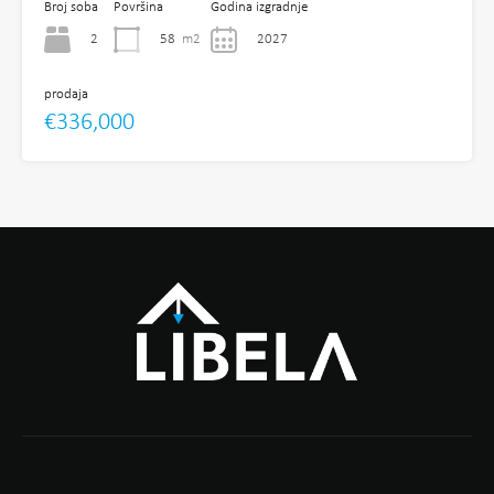
Broj soba
Površina
Godina izgradnje
2
58
m2
2027
prodaja
€336,000