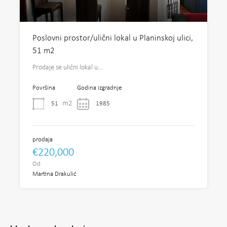
Poslovni prostor/ulični lokal u Planinskoj ulici,
51 m2
Prodaje se ulični lokal u…
Površina
Godina izgradnje
m2
51
1985
prodaja
€220,000
Od
Martina Drakulić