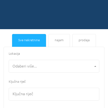
Sve nekretnine
najam
prodaja
Lokacija
Odaberi više...
Ključna riječ