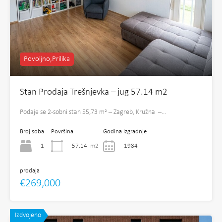
Povoljno,Prilika
Stan Prodaja Trešnjevka – jug 57.14 m2
Podaje se 2-sobni stan 55,73 m² – Zagreb, Kružna –…
Broj soba
Površina
Godina izgradnje
1
57.14
m2
1984
prodaja
€269,000
Izdvojeno