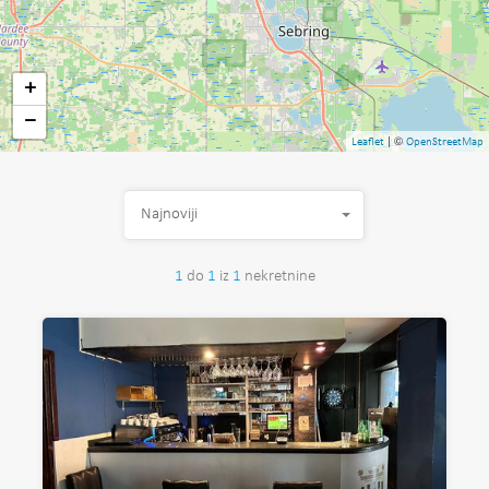
+
−
| ©
Leaflet
OpenStreetMap
Najnoviji
1
do
1
iz
1
nekretnine