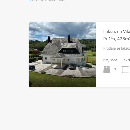
1
do
1
iz
1
nekretnine
Luksuzna Vila
Pušća, 428m
Prodaje se luksu
Broj soba
Površ
3