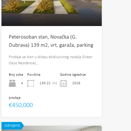
Peterosoban stan, Novačka (G.
Dubrava) 139 m2, vrt, garaža, parking
Prodaje se stan u sklopu ekskluzivnog naselja Green
Oasis Residences,…
Broj soba
Površina
Godina izgradnje
4
139.22
m2
2026
prodaja
€450,000
Izdvojeno