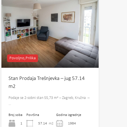
Povoljno,Prilika
Stan Prodaja Trešnjevka – jug 57.14
m2
Podaje se 2-sobni stan 55,73 m² – Zagreb, Kružna –
…
Broj soba
Površina
Godina izgradnje
1
57.14
m2
1984