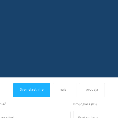
Sve nekretnine
najam
prodaja
riječ
Broj oglasa (ID)