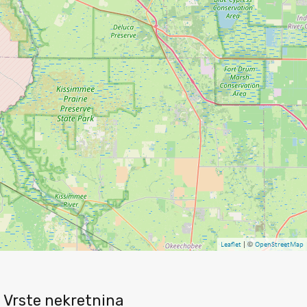
| ©
Leaflet
OpenStreetMap
Vrste nekretnina