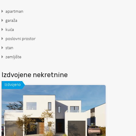
apartman
garaža
kuća
poslovni prostor
stan
zemljište
Izdvojene nekretnine
Izdvojeno