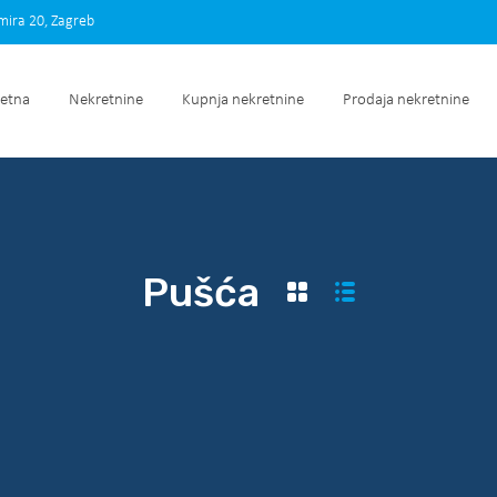
imira 20, Zagreb
Početna
Nekretnine
Kupnja nekretnine
Prodaja nek
etna
Nekretnine
Kupnja nekretnine
Prodaja nekretnine
Pušća