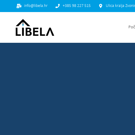
info@libela.hr
+385 98 227 515
Ulica kralja Zvon
Poč