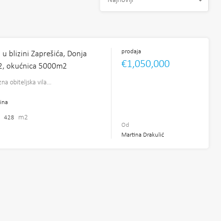
Najnoviji
prodaja
 u blizini Zaprešića, Donja
€1,050,000
2, okućnica 5000m2
zna obiteljska vila…
ina
m2
428
Od
Martina Drakulić