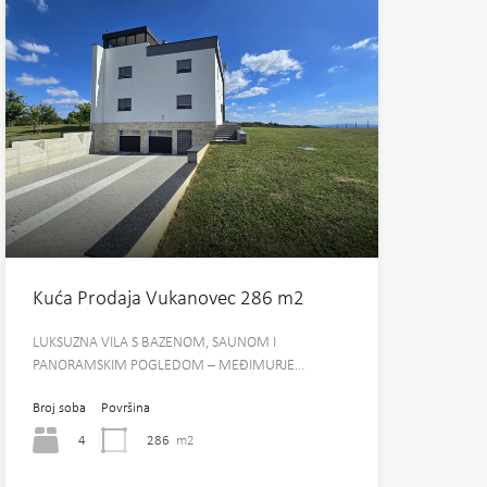
Kuća Prodaja Vukanovec 286 m2
LUKSUZNA VILA S BAZENOM, SAUNOM I
PANORAMSKIM POGLEDOM – MEĐIMURJE…
Broj soba
Površina
4
286
m2