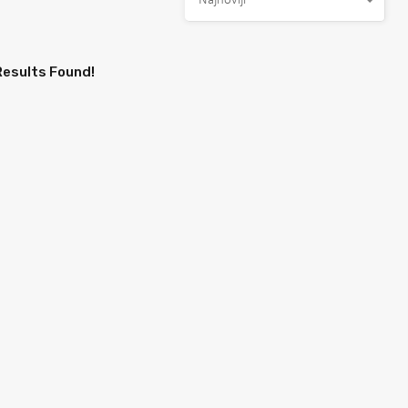
Najnoviji
Results Found!