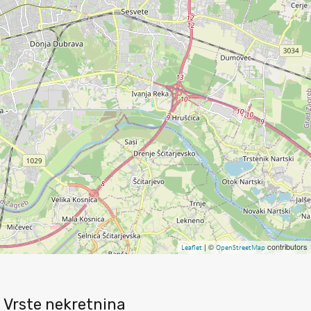
| ©
contributors
Leaflet
OpenStreetMap
Vrste nekretnina