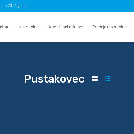
imira 20, Zagreb
Početna
Nekretnine
Kupnja nekretnine
Prodaja nek
etna
Nekretnine
Kupnja nekretnine
Prodaja nekretnine
Pustakovec