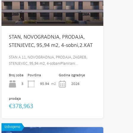
STAN, NOVOGRADNJA, PRODAJA,
STENJEVEC, 95,94 m2, 4-sobni,2.KAT
STAN A 11, NOVOGRADNJA, PRODAJA, ZAGREB,
STENJEVEC, 95,94 m2, 4-sobaniPlanirani…
Broj soba
Površina
Godina izgradnje
3
95.94
m2
2026
prodaja
€378,963
Izdvojeno