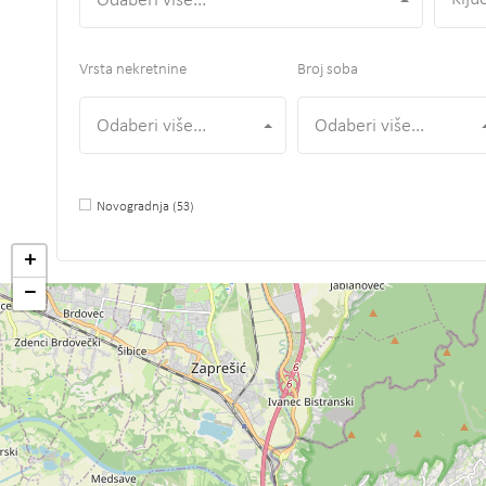
Odaberi više...
Vrsta nekretnine
Broj soba
Odaberi više...
Odaberi više...
Novogradnja
(53)
+
−