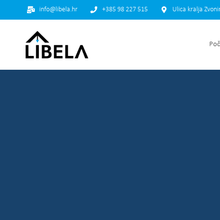
info@libela.hr
+385 98 227 515
Ulica kralja Zvon
Poč