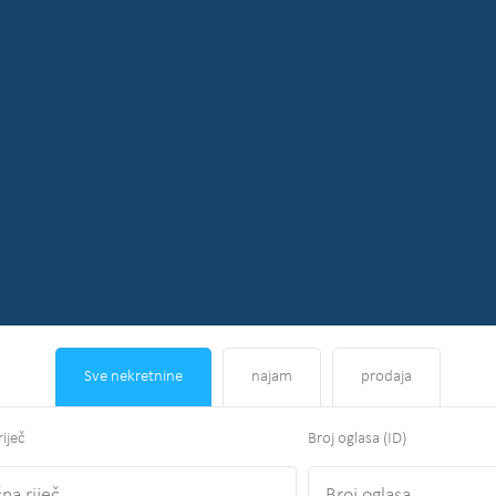
Sve nekretnine
najam
prodaja
riječ
Broj oglasa (ID)