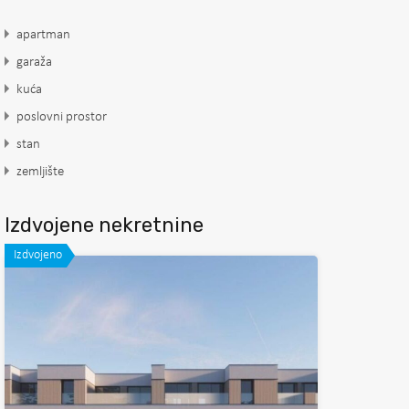
apartman
garaža
kuća
poslovni prostor
stan
zemljište
Izdvojene nekretnine
Izdvojeno