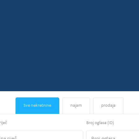
Sve nekretnine
najam
prodaja
riječ
Broj oglasa (ID)