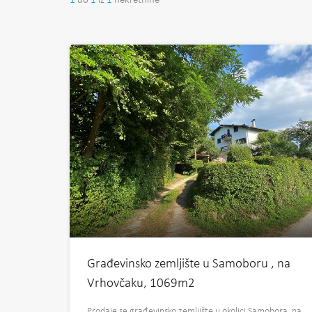
1
do
1
iz
1
nekretnine
Građevinsko zemljište u Samoboru , na
Vrhovčaku, 1069m2
Prodaje se građevinsko zemljište u okolici Samobora, na