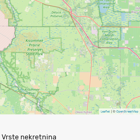
| ©
Leaflet
OpenStreetMap
Vrste nekretnina