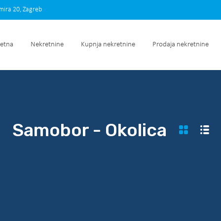
imira 20, Zagreb
Početna
Nekretnine
Kupnja nekretnine
Prodaja nek
etna
Nekretnine
Kupnja nekretnine
Prodaja nekretnine
Samobor - Okolica