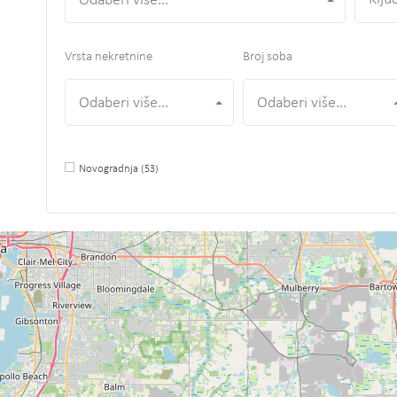
Odaberi više...
Vrsta nekretnine
Broj soba
Odaberi više...
Odaberi više...
Novogradnja
(53)