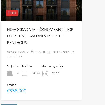
Prilika
NOVOGRADNJA – ČRNOMEREC | TOP
LOKACIJA | 3-SOBNI STANOVI +
PENTHOUS
NOVOGRADNJA – ČRNOMEREC | TOP LOKACIJA | 3-
SOBNI STAN …
Broj soba
Površina
Godina izgradnje
2
58
m2
2027
prodaja
€336,000