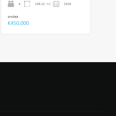
4
139.22
m2
2026
prodaja
€450,000