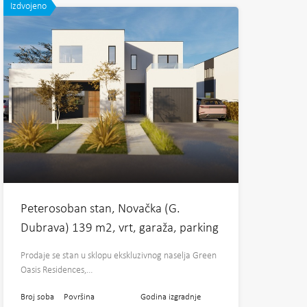
Izdvojeno
Peterosoban stan, Novačka (G.
Dubrava) 139 m2, vrt, garaža, parking
Prodaje se stan u sklopu ekskluzivnog naselja Green
Oasis Residences,…
Broj soba
Površina
Godina izgradnje