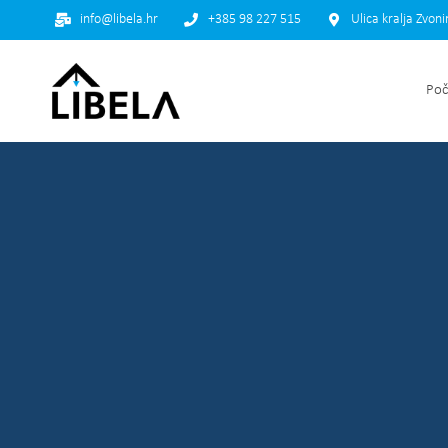
info@libela.hr
+385 98 227 515
Ulica kralja Zvon
Poč