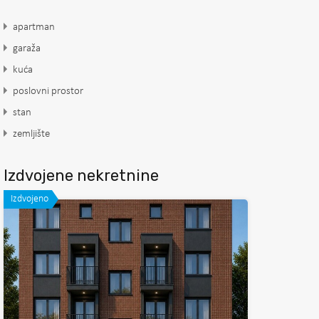
apartman
garaža
kuća
poslovni prostor
stan
zemljište
Izdvojene nekretnine
Izdvojeno