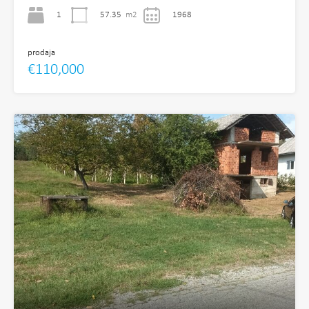
1
57.35
m2
1968
prodaja
€110,000