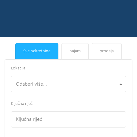
Sve nekretnine
najam
prodaja
Lokacija
Odaberi više...
Ključna riječ