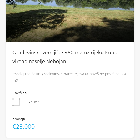
Građevinsko zemljište 560 m2 uz rijeku Kupu –
vikend naselje Nebojan
Prodaju se četiri građevinske parcele, svaka površine površine 560
m2…
Površina
567
m2
prodaja
€23,000