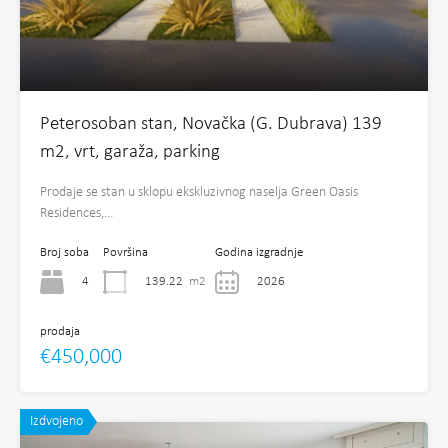
Peterosoban stan, Novačka (G. Dubrava) 139
m2, vrt, garaža, parking
Prodaje se stan u sklopu ekskluzivnog naselja Green Oasis
Residences,…
Broj soba
Površina
Godina izgradnje
4
139.22
m2
2026
prodaja
€450,000
Izdvojeno