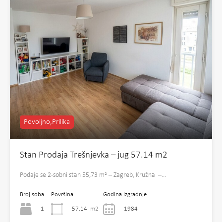
Povoljno,Prilika
Stan Prodaja Trešnjevka – jug 57.14 m2
Podaje se 2-sobni stan 55,73 m² – Zagreb, Kružna –…
Broj soba
Površina
Godina izgradnje
1
57.14
m2
1984