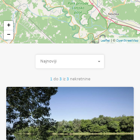
+
−
| ©
Leaflet
OpenStreetMap
Najnoviji
1
do
3
iz
3
nekretnine