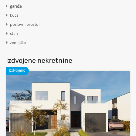
garaža
kuća
poslovni prostor
stan
zemljište
Izdvojene nekretnine
Izdvojeno