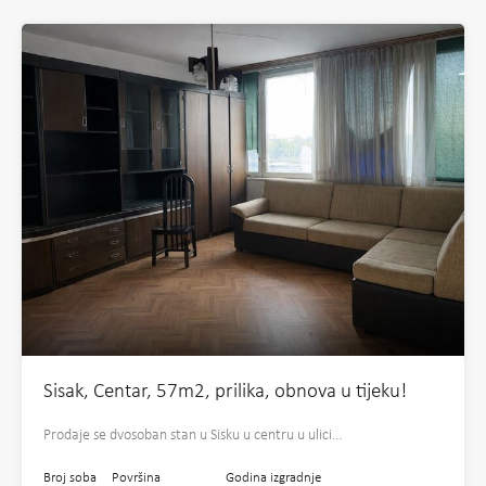
Sisak, Centar, 57m2, prilika, obnova u tijeku!
Prodaje se dvosoban stan u Sisku u centru u ulici…
Broj soba
Površina
Godina izgradnje