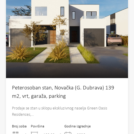
Peterosoban stan, Novačka (G. Dubrava) 139
m2, vrt, garaža, parking
Prodaje se stan u sklopu ekskluzivnog naselja Green Oasis
Residences,…
Broj soba
Površina
Godina izgradnje