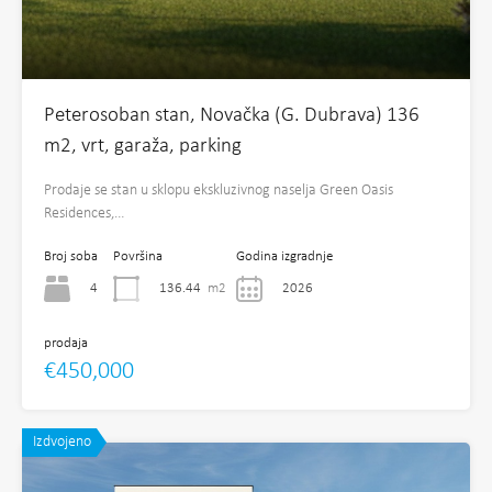
Peterosoban stan, Novačka (G. Dubrava) 136
m2, vrt, garaža, parking
Prodaje se stan u sklopu ekskluzivnog naselja Green Oasis
Residences,…
Broj soba
Površina
Godina izgradnje
4
136.44
m2
2026
prodaja
€450,000
Izdvojeno