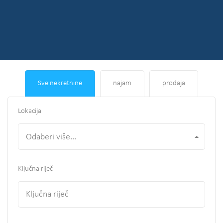
Sve nekretnine
najam
prodaja
Lokacija
Odaberi više...
Ključna riječ