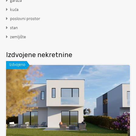
garaža
kuća
poslovni prostor
stan
zemljište
Izdvojene nekretnine
Izdvojeno