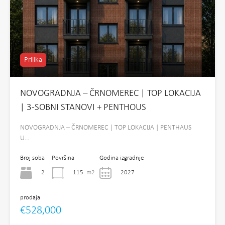
Prilika
NOVOGRADNJA – ČRNOMEREC | TOP LOKACIJA
| 3-SOBNI STANOVI + PENTHOUS
NOVOGRADNJA – ČRNOMEREC | TOP LOKACIJA | PENTHAUS
U…
Broj soba
Površina
Godina izgradnje
2
115
m2
2027
prodaja
€528,000