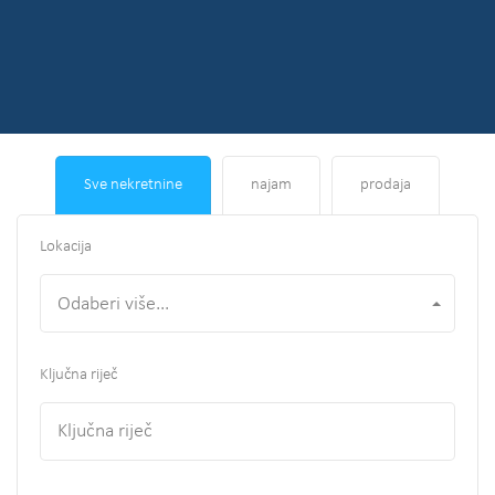
Sve nekretnine
najam
prodaja
Lokacija
Odaberi više...
Ključna riječ