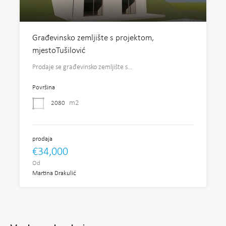
Građevinsko zemljište s projektom,
mjestoTušilović
Prodaje se građevinsko zemljište s…
Površina
m2
2080
prodaja
€34,000
Od
Martina Drakulić