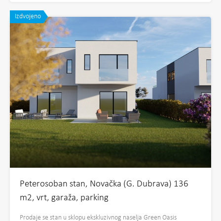
Izdvojeno
Peterosoban stan, Novačka (G. Dubrava) 136
m2, vrt, garaža, parking
Prodaje se stan u sklopu ekskluzivnog naselja Green Oasis