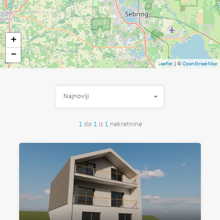
+
−
| ©
Leaflet
OpenStreetMap
Najnoviji
1
do
1
iz
1
nekretnine