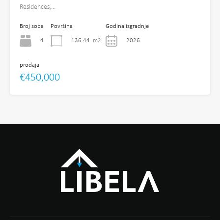
Residences,…
Broj soba
Površina
Godina izgradnje
4
136.44
m2
2026
prodaja
€450,000