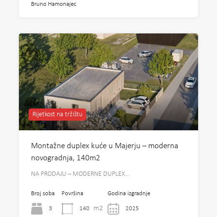
Bruno Hamonajec
Rijetkost na tržištu
Montažne duplex kuće u Majerju – moderna
novogradnja, 140m2
NA PRODAJU – MODERNE DUPLEX…
Broj soba
Površina
Godina izgradnje
m2
3
140
2025