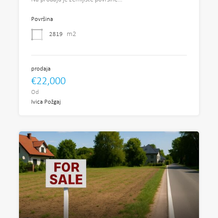
Površina
m2
2819
prodaja
€22,000
Od
Ivica Požgaj