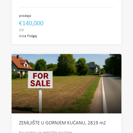
prodaja
€140,000
Od
Ivica Požgaj
ZEMLJIŠTE U GORNJEM KUĆANU, 2819 m2
Na prodaju je zemljište površine…