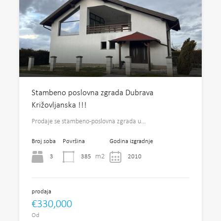
Stambeno poslovna zgrada Dubrava
Križovljanska !!!
Prodaje se stambeno-poslovna zgrada u…
Broj soba
Površina
Godina izgradnje
m2
3
385
2010
prodaja
€330,000
Od