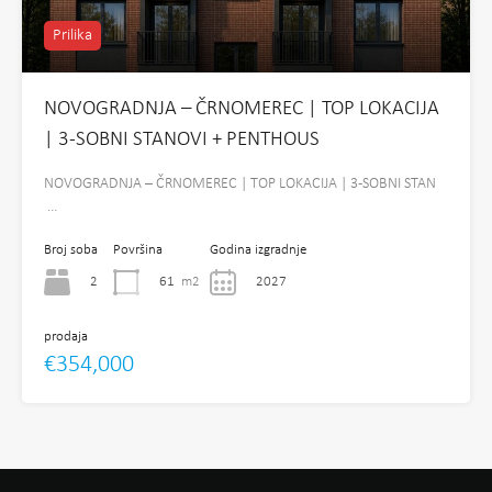
Prilika
NOVOGRADNJA – ČRNOMEREC | TOP LOKACIJA
| 3-SOBNI STANOVI + PENTHOUS
NOVOGRADNJA – ČRNOMEREC | TOP LOKACIJA | 3-SOBNI STAN
…
Broj soba
Površina
Godina izgradnje
2
61
m2
2027
prodaja
€354,000