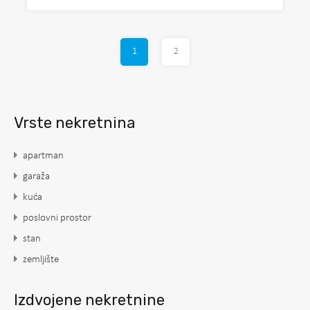
1
2
Vrste nekretnina
apartman
garaža
kuća
poslovni prostor
stan
zemljište
Izdvojene nekretnine