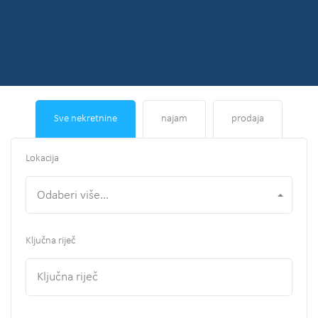
Sve nekretnine
najam
prodaja
Lokacija
Odaberi više...
Ključna riječ