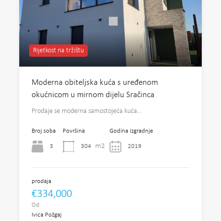
Rijetkost na tržištu
Moderna obiteljska kuća s uređenom
okućnicom u mirnom dijelu Sračinca
Prodaje se moderna samostojeća kuća…
Broj soba
Površina
Godina izgradnje
m2
3
304
2019
prodaja
€334,000
Od
Ivica Požgaj