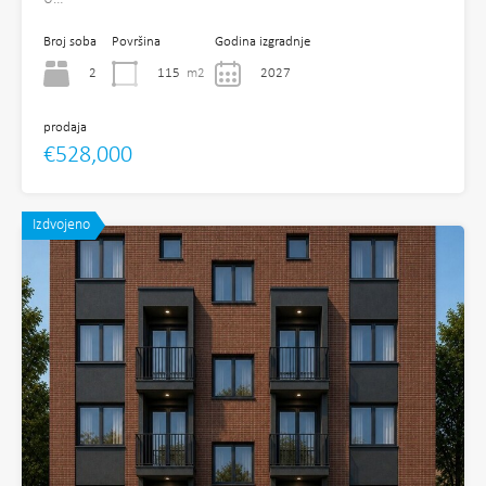
Broj soba
Površina
Godina izgradnje
2
115
m2
2027
prodaja
€528,000
Izdvojeno