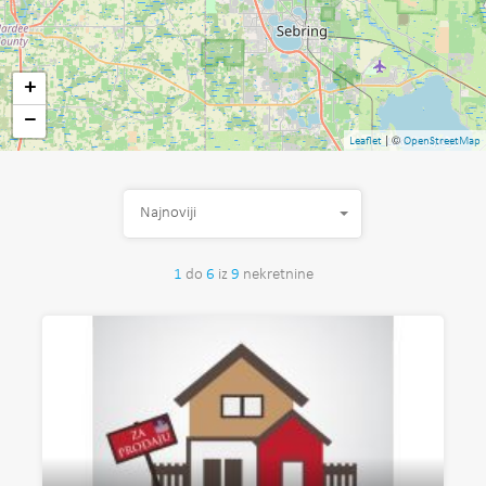
+
−
| ©
Leaflet
OpenStreetMap
Najnoviji
1
do
6
iz
9
nekretnine