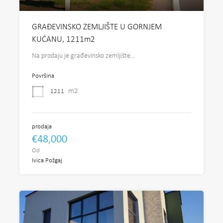
GRAĐEVINSKO ZEMLJIŠTE U GORNJEM
KUĆANU, 1211m2
Na prodaju je građevinsko zemljište…
Površina
m2
1211
prodaja
€48,000
Od
Ivica Požgaj