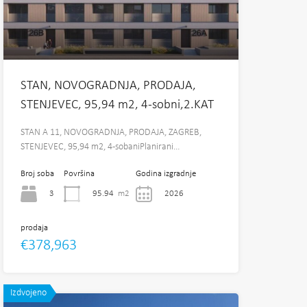
STAN, NOVOGRADNJA, PRODAJA,
STENJEVEC, 95,94 m2, 4-sobni,2.KAT
STAN A 11, NOVOGRADNJA, PRODAJA, ZAGREB,
STENJEVEC, 95,94 m2, 4-sobaniPlanirani…
Broj soba
Površina
Godina izgradnje
3
95.94
m2
2026
prodaja
€378,963
Izdvojeno