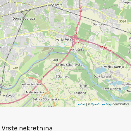
| ©
contributors
Leaflet
OpenStreetMap
Vrste nekretnina