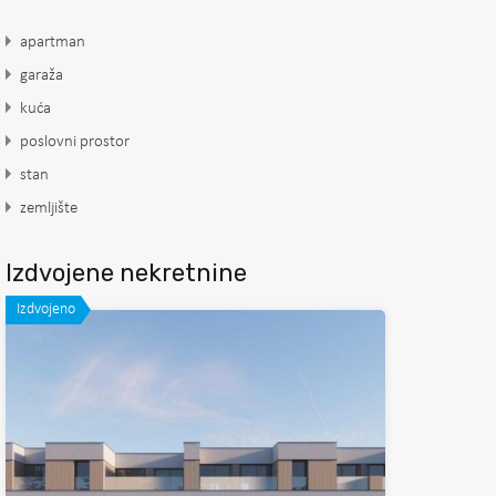
apartman
garaža
kuća
poslovni prostor
stan
zemljište
Izdvojene nekretnine
Izdvojeno