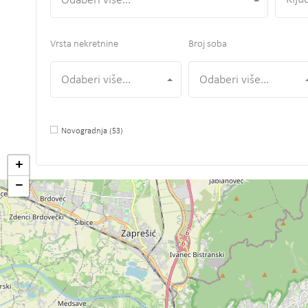
Odaberi više...
Vrsta nekretnine
Broj soba
Odaberi više...
Odaberi više...
Novogradnja
(53)
+
−