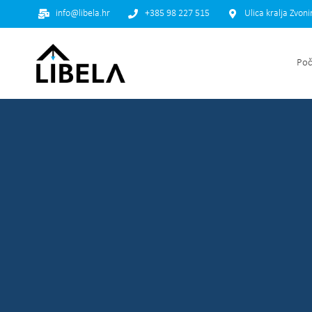
info@libela.hr
+385 98 227 515
Ulica kralja Zvon
Poč