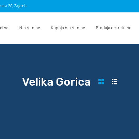
imira 20, Zagreb
Početna
Nekretnine
Kupnja nekretnine
Prodaja nek
etna
Nekretnine
Kupnja nekretnine
Prodaja nekretnine
Velika Gorica