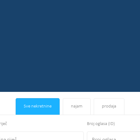
Sve nekretnine
najam
prodaja
riječ
Broj oglasa (ID)