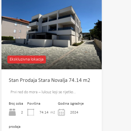
Ekskluzivna lokacija
Stan Prodaja Stara Novalja 74.14 m2
Prvi red do mora – luksuz koji se rijetko…
Broj soba
Površina
Godina izgradnje
2
74.14
m2
2024
prodaja