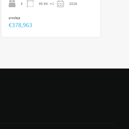
3
95.94
m2
2026
prodaja
€378,963