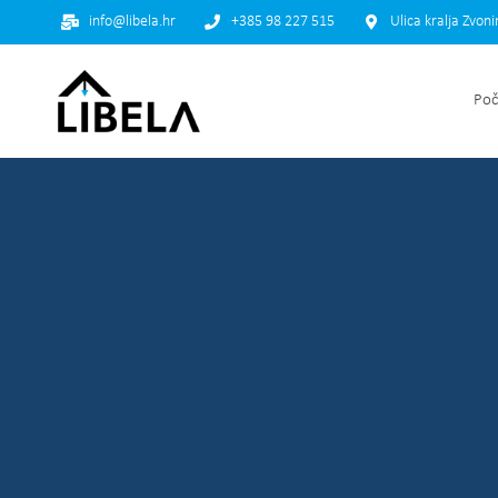
info@libela.hr
+385 98 227 515
Ulica kralja Zvon
Poč