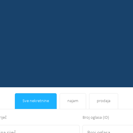
Sve nekretnine
najam
prodaja
riječ
Broj oglasa (ID)