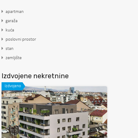
apartman
garaža
kuća
poslovni prostor
stan
zemljište
Izdvojene nekretnine
Izdvojeno