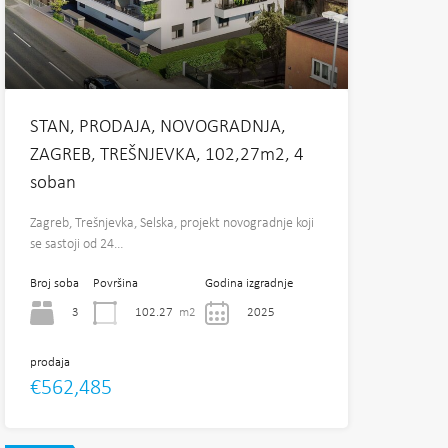
STAN, PRODAJA, NOVOGRADNJA,
ZAGREB, TREŠNJEVKA, 102,27m2, 4
soban
Zagreb, Trešnjevka, Selska, projekt novogradnje koji
se sastoji od 24…
Broj soba
Površina
Godina izgradnje
3
102.27
m2
2025
prodaja
€562,485