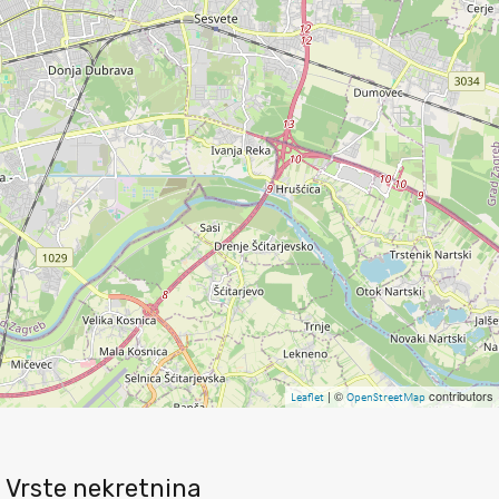
| ©
contributors
Leaflet
OpenStreetMap
Vrste nekretnina