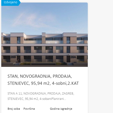
Izdvojeno
STAN, NOVOGRADNJA, PRODAJA,
STENJEVEC, 95,94 m2, 4-sobni,2.KAT
STAN A 11, NOVOGRADNJA, PRODAJA, ZAGREB,
STENJEVEC, 95,94 m2, 4-sobaniPlanirani…
Broj soba
Površina
Godina izgradnje