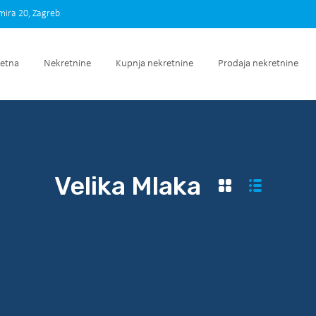
imira 20, Zagreb
Početna
Nekretnine
Kupnja nekretnine
Prodaja nek
etna
Nekretnine
Kupnja nekretnine
Prodaja nekretnine
Velika Mlaka