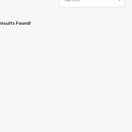
Najnoviji
Results Found!