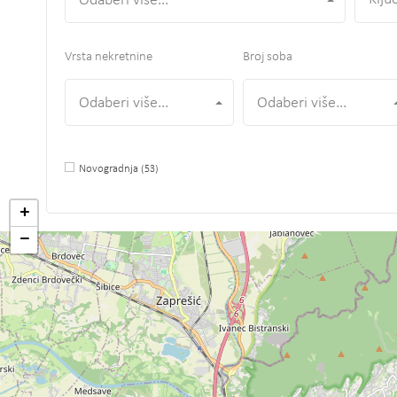
Odaberi više...
Vrsta nekretnine
Broj soba
Odaberi više...
Odaberi više...
Novogradnja
(53)
+
−