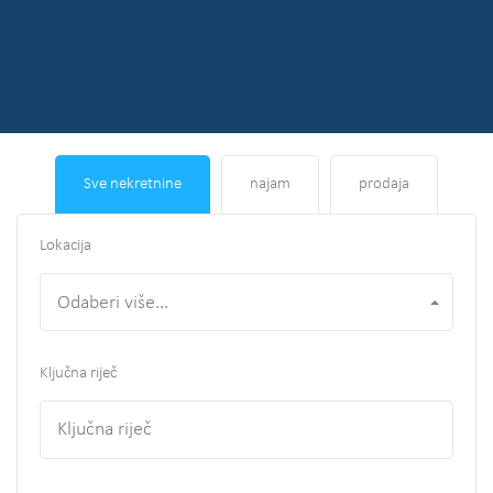
Sve nekretnine
najam
prodaja
Lokacija
Odaberi više...
Ključna riječ