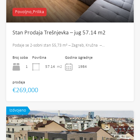
Povoljno,Prilika
Stan Prodaja Trešnjevka – jug 57.14 m2
Podaje se 2-sobni stan 55,73 m² – Zagreb, Kružna –…
Broj soba
Površina
Godina izgradnje
1
57.14
m2
1984
prodaja
€269,000
Izdvojeno