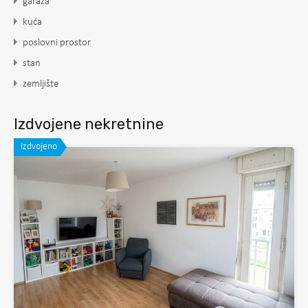
garaža
kuća
poslovni prostor
stan
zemljište
Izdvojene nekretnine
Izdvojeno