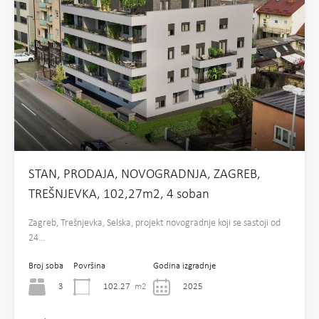
STAN, PRODAJA, NOVOGRADNJA, ZAGREB,
TREŠNJEVKA, 102,27m2, 4 soban
Zagreb, Trešnjevka, Selska, projekt novogradnje koji se sastoji od
24…
Broj soba
Površina
Godina izgradnje
3
102.27
m2
2025