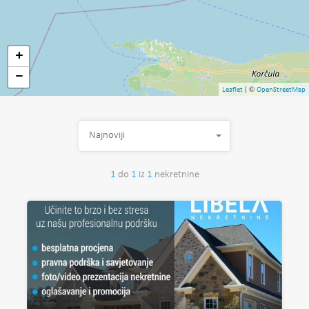
+
−
| ©
Leaflet
OpenStreetMap
Najnoviji
1
do
1
iz
1
nekretnine