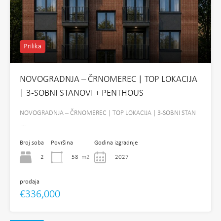
Prilika
NOVOGRADNJA – ČRNOMEREC | TOP LOKACIJA
| 3-SOBNI STANOVI + PENTHOUS
NOVOGRADNJA – ČRNOMEREC | TOP LOKACIJA | 3-SOBNI STAN
…
Broj soba
Površina
Godina izgradnje
2
58
m2
2027
prodaja
€336,000