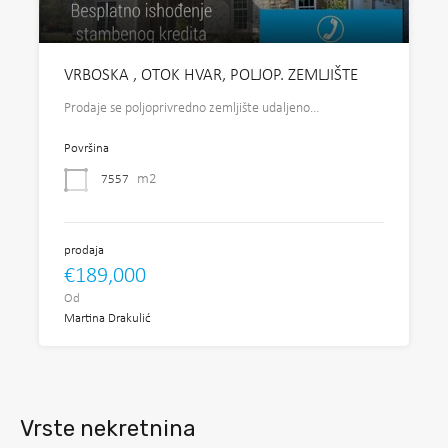
VRBOSKA , OTOK HVAR, POLJOP. ZEMLJIŠTE
Prodaje se poljoprivredno zemljište udaljeno…
Površina
m2
7557
prodaja
€189,000
Od
Martina Drakulić
Vrste nekretnina