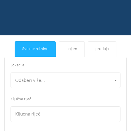
Sve nekretnine
najam
prodaja
Lokacija
Odaberi više...
Ključna riječ