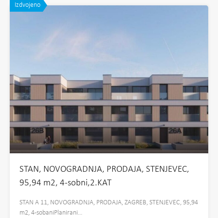
Izdvojeno
STAN, NOVOGRADNJA, PRODAJA, STENJEVEC,
95,94 m2, 4-sobni,2.KAT
STAN A 11, NOVOGRADNJA, PRODAJA, ZAGREB, STENJEVEC, 95,94
m2, 4-sobaniPlanirani…