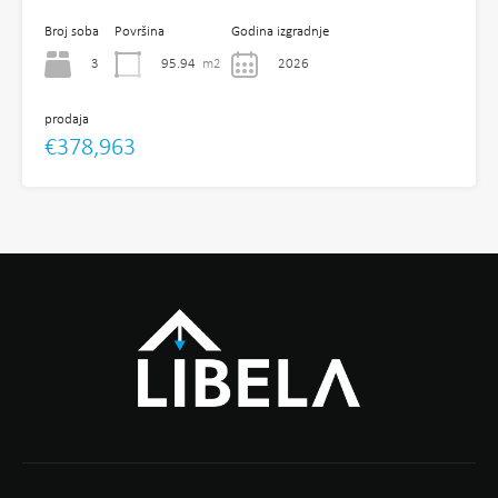
Broj soba
Površina
Godina izgradnje
3
95.94
m2
2026
prodaja
€378,963