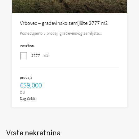
Vrbovec – građevinsko zemljište 2777 m2
Posredujemo u prodaji građevinskog zemljišta…
Površina
m2
2777
prodaja
€59,000
Od
Dag Cekić
Vrste nekretnina