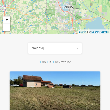
+
−
| ©
Leaflet
OpenStreetMap
Najnoviji
1
do
1
iz
1
nekretnine