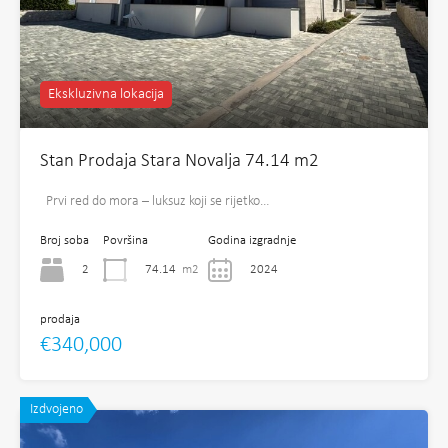
Ekskluzivna lokacija
Stan Prodaja Stara Novalja 74.14 m2
Prvi red do mora – luksuz koji se rijetko…
Broj soba
Površina
Godina izgradnje
2
74.14
m2
2024
prodaja
€340,000
Izdvojeno