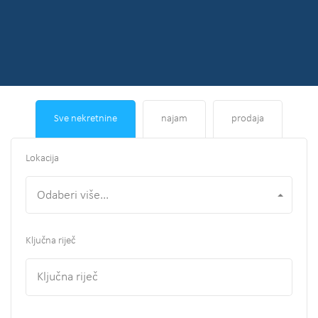
Sve nekretnine
najam
prodaja
Lokacija
Odaberi više...
Ključna riječ