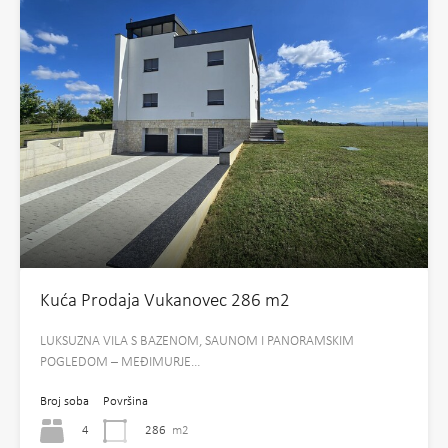
Kuća Prodaja Vukanovec 286 m2
LUKSUZNA VILA S BAZENOM, SAUNOM I PANORAMSKIM
POGLEDOM – MEĐIMURJE…
Broj soba
Površina
4
286
m2