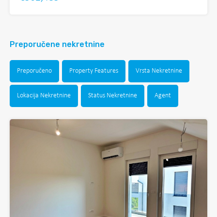
Preporučene nekretnine
Preporučeno
Property Features
Vrsta Nekretnine
Lokacija Nekretnine
Status Nekretnine
Agent