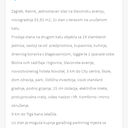
Zagreb, Resnik, jednostavan izlaz na Slavonsku aveniju,
novogradnja 33,92 m2, 2s stan s terasom na uvučenom
katu.
Prodaja stana na drugom katu objekta sa 19 stambenih
jedinica, sastoji se od: predprostora, kupaonice, kuhinje,
dnevnog boravka s blagavaonicom, loggie te 1 spavaće sobe.
Blizina svih sadržaja i trgovina, Slavonske avenije,
novootvorenog hotela Novotel, 3 km do City centra, škole,
dom zdravlja, park, Odlična investicija, visok standard
gradnje, podno grijanje, 15 cm izolacija, električne rolete,
protuprovalna vrata, video nadzor i lift. Komforno i mirno
okruženje.
9 km do Trga bana Jelačića.
Uz stan je moguća kupnja garažnog parkirnog mjesta za