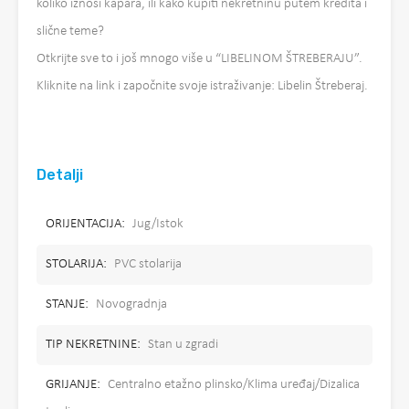
koliko iznosi kapara, ili kako kupiti nekretninu putem kredita i
slične teme?
Otkrijte sve to i još mnogo više u “LIBELINOM ŠTREBERAJU”.
Kliknite na link i započnite svoje istraživanje: Libelin Štreberaj.
Detalji
ORIJENTACIJA:
Jug/Istok
STOLARIJA:
PVC stolarija
STANJE:
Novogradnja
TIP NEKRETNINE:
Stan u zgradi
GRIJANJE:
Centralno etažno plinsko/Klima uređaj/Dizalica