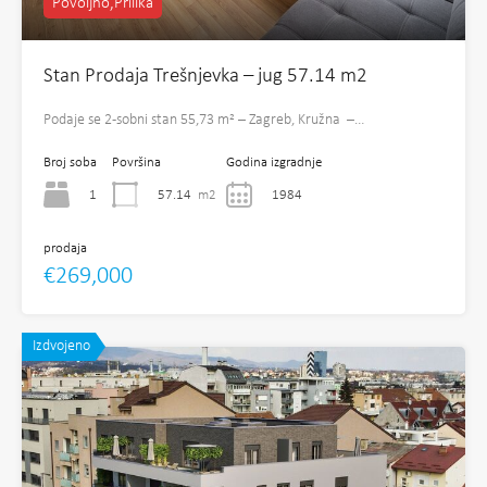
Povoljno,Prilika
Stan Prodaja Trešnjevka – jug 57.14 m2
Podaje se 2-sobni stan 55,73 m² – Zagreb, Kružna –…
Broj soba
Površina
Godina izgradnje
1
57.14
m2
1984
prodaja
€269,000
Izdvojeno