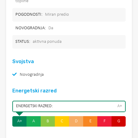
topline
POGODNOSTI:
Miran predio
NOVOGRADNJA:
Da
STATUS:
aktivna ponuda
Svojstva
Novogradnja
Energetski razred
ENERGETSKI RAZRED:
A+
A+
A
B
C
D
E
F
G