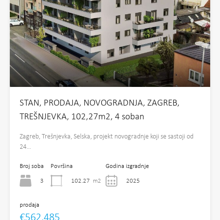
STAN, PRODAJA, NOVOGRADNJA, ZAGREB,
TREŠNJEVKA, 102,27m2, 4 soban
Zagreb, Trešnjevka, Selska, projekt novogradnje koji se sastoji od
24…
Broj soba
Površina
Godina izgradnje
3
102.27
m2
2025
prodaja
€562,485