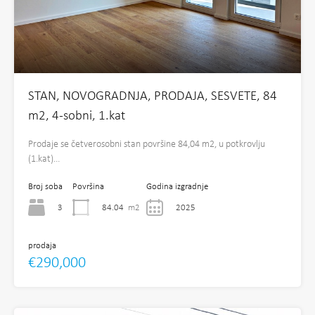
STAN, NOVOGRADNJA, PRODAJA, SESVETE, 84
m2, 4-sobni, 1.kat
Prodaje se četverosobni stan površine 84,04 m2, u potkrovlju
(1.kat)…
Broj soba
Površina
Godina izgradnje
3
84.04
m2
2025
prodaja
€290,000