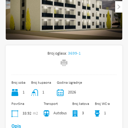
Broj oglasa:
3699-1
Broj soba
Broj kupaona
Godina izgradnje
1
1
2026
Površina
Transport
Broj katova
Broj WC-a
Autobus
3
1
33.92
m2
Opis