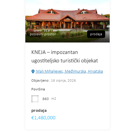
poslovni prostor
prodaja
KNEJA – impozantan
ugostiteljsko turistički objekat
Mali Mihaljevec, Međimurska, Hrvatska
Objavljeno:
16 srpnja, 2026
Površina
860
m2
prodaja
€1,480,000