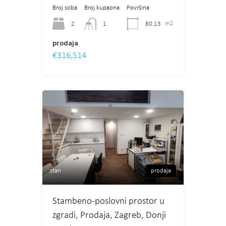
Broj soba
Broj kupaona
Površina
2
80.13
m2
1
prodaja
€316,514
stan
prodaja
Stambeno-poslovni prostor u
zgradi, Prodaja, Zagreb, Donji