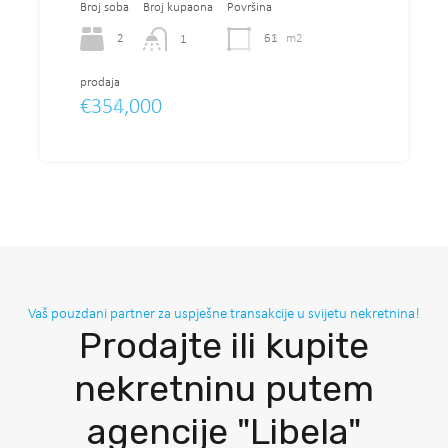
Broj soba
Broj soba
Broj soba
Broj soba
Broj kupaona
Broj kupaona
Broj kupaona
Broj kupaona
Površina
Površina
Površina
Površina
prodaja
€269,000
3
2
2
2
102.27
58
61
58
m2
m2
m2
m2
2
1
1
1
prodaja
prodaja
prodaja
prodaja
€562,485
€336,000
€354,000
€336,000
Vaš pouzdani partner za uspješne transakcije u svijetu nekretnina!
Prodajte ili kupite
nekretninu putem
agencije "Libela"