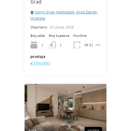
Grad
Gornji Grad - Medveščak, Grad Zagreb,
Hrvatska
Objavljeno:
15 srpnja, 2026
Broj soba
Broj kupaona
Površina
1
38.31
m2
1
prodaja
€159,000
kuća
prodaja