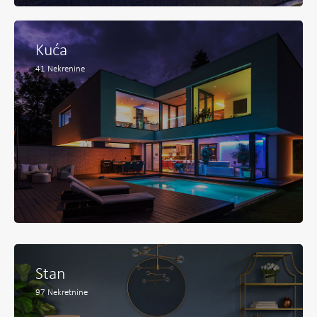
Kuća
41
Nekrenine
Stan
97
Nekretnine