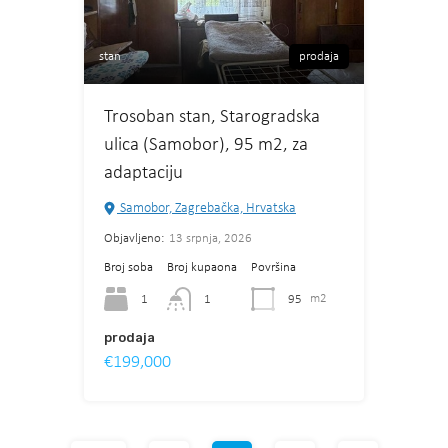
stan
prodaja
Trosoban stan, Starogradska
ulica (Samobor), 95 m2, za
adaptaciju
Samobor, Zagrebačka, Hrvatska
Objavljeno:
13 srpnja, 2026
Broj soba
Broj kupaona
Površina
1
95
m2
1
prodaja
€199,000