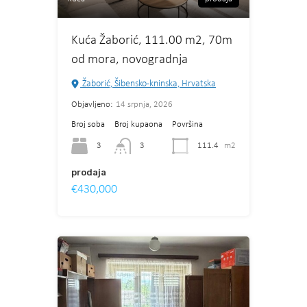
Kuća Žaborić, 111.00 m2, 70m
od mora, novogradnja
Žaborić, Šibensko-kninska, Hrvatska
Objavljeno:
14 srpnja, 2026
Broj soba
Broj kupaona
Površina
3
111.4
m2
3
prodaja
€430,000