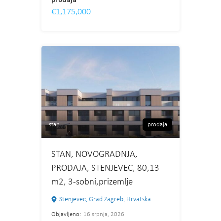
€1,175,000
stan
prodaja
STAN, NOVOGRADNJA,
PRODAJA, STENJEVEC, 80,13
m2, 3-sobni,prizemlje
Stenjevec, Grad Zagreb, Hrvatska
Objavljeno:
16 srpnja, 2026