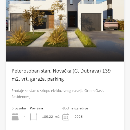
Peterosoban stan, Novačka (G. Dubrava) 139
m2, vrt, garaža, parking
Prodaje se stan u sklopu ekskluzivnog naselja Green Oasis
Residences,…
Broj soba
Površina
Godina izgradnje
4
139.22
m2
2026