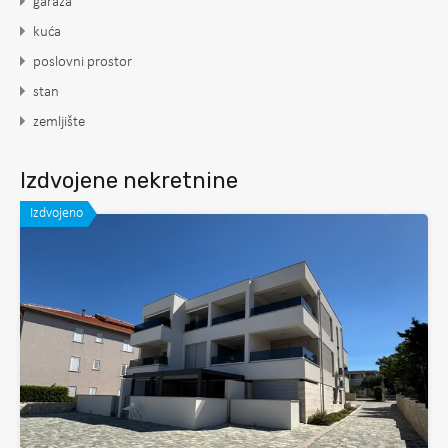
garaža
kuća
poslovni prostor
stan
zemljište
Izdvojene nekretnine
Izdvojeno