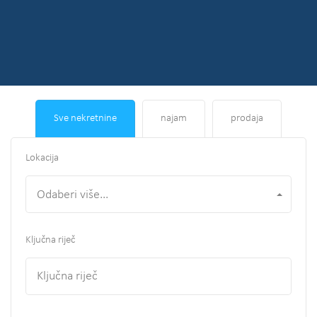
Sve nekretnine
najam
prodaja
Lokacija
Odaberi više...
Ključna riječ