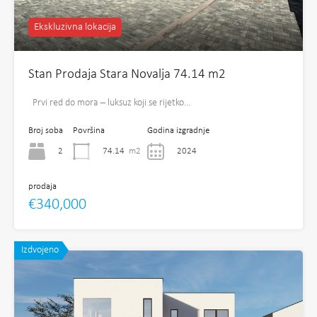
Ekskluzivna lokacija
Stan Prodaja Stara Novalja 74.14 m2
Prvi red do mora – luksuz koji se rijetko…
Broj soba
Površina
Godina izgradnje
2
74.14
m2
2024
prodaja
€340,000
Izdvojeno