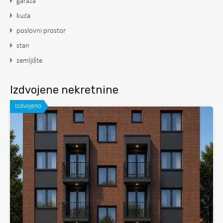
garaža
kuća
poslovni prostor
stan
zemljište
Izdvojene nekretnine
Izdvojeno