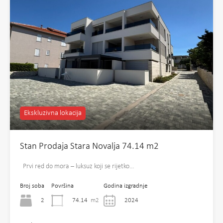
Ekskluzivna lokacija
Stan Prodaja Stara Novalja 74.14 m2
Prvi red do mora – luksuz koji se rijetko…
Broj soba
Površina
Godina izgradnje
2
74.14
m2
2024