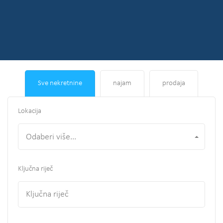
Sve nekretnine
najam
prodaja
Lokacija
Odaberi više...
Ključna riječ