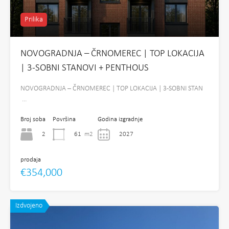
Prilika
NOVOGRADNJA – ČRNOMEREC | TOP LOKACIJA
| 3-SOBNI STANOVI + PENTHOUS
NOVOGRADNJA – ČRNOMEREC | TOP LOKACIJA | 3-SOBNI STAN
…
Broj soba
Površina
Godina izgradnje
2
61
m2
2027
prodaja
€354,000
Izdvojeno