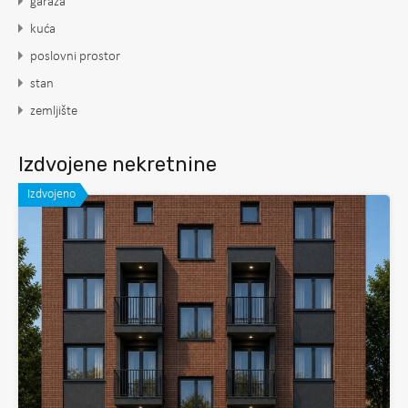
garaža
kuća
poslovni prostor
stan
zemljište
Izdvojene nekretnine
Izdvojeno