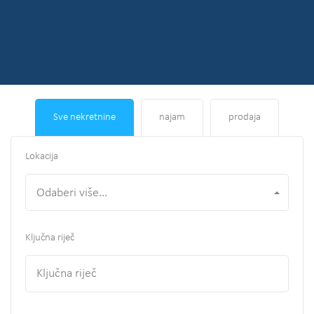
Sve nekretnine
najam
prodaja
Lokacija
Odaberi više...
Ključna riječ