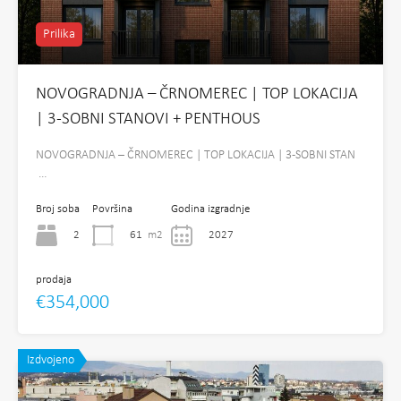
Prilika
NOVOGRADNJA – ČRNOMEREC | TOP LOKACIJA
| 3-SOBNI STANOVI + PENTHOUS
NOVOGRADNJA – ČRNOMEREC | TOP LOKACIJA | 3-SOBNI STAN
…
Broj soba
Površina
Godina izgradnje
2
61
m2
2027
prodaja
€354,000
Izdvojeno