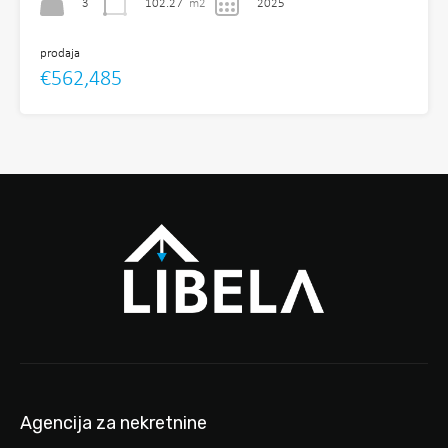
3
102.27
m2
2025
prodaja
€562,485
Agencija za nekretnine