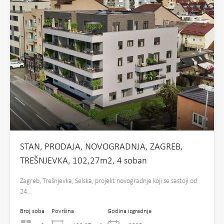
STAN, PRODAJA, NOVOGRADNJA, ZAGREB,
TREŠNJEVKA, 102,27m2, 4 soban
Zagreb, Trešnjevka, Selska, projekt novogradnje koji se sastoji od
24…
Broj soba
Površina
Godina izgradnje