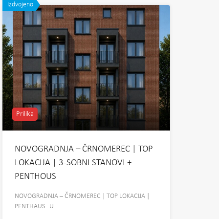
Izdvojeno
Prilika
NOVOGRADNJA – ČRNOMEREC | TOP
LOKACIJA | 3-SOBNI STANOVI +
PENTHOUS
NOVOGRADNJA – ČRNOMEREC | TOP LOKACIJA |
PENTHAUS U…