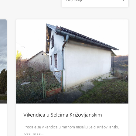
Najnoviji
Vikendica u Selcima Križovljanskim
Prodaje se vikendica u mirnom naselju Selci Križovljanski,
idealna za…