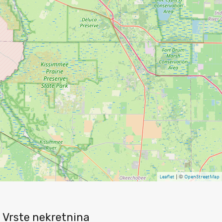
| ©
Leaflet
OpenStreetMap
Vrste nekretnina