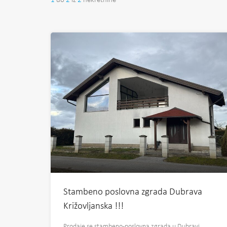
1
do
2
iz
2
nekretnine
Stambeno poslovna zgrada Dubrava
Križovljanska !!!
Prodaje se stambeno-poslovna zgrada u Dubravi