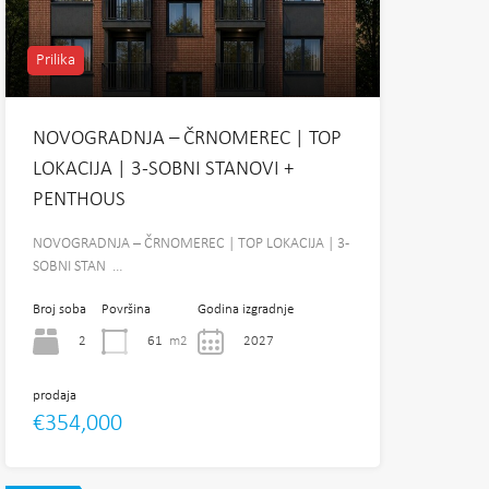
Prilika
NOVOGRADNJA – ČRNOMEREC | TOP
LOKACIJA | 3-SOBNI STANOVI +
PENTHOUS
NOVOGRADNJA – ČRNOMEREC | TOP LOKACIJA | 3-
SOBNI STAN …
Broj soba
Površina
Godina izgradnje
2
61
m2
2027
prodaja
€354,000