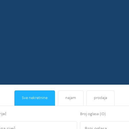
Sve nekretnine
najam
prodaja
riječ
Broj oglasa (ID)