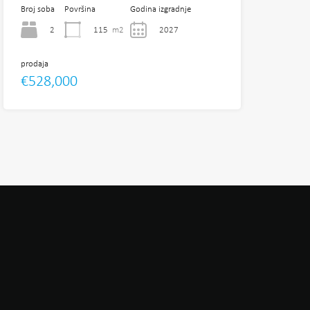
Broj soba
Površina
Godina izgradnje
2
115
m2
2027
prodaja
€528,000