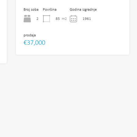
Broj soba
Površina
Godina izgradnje
2
85
m2
1961
prodaja
€37,000