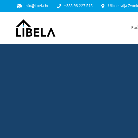
info@libela.hr
+385 98 227 515
Ulica kralja Zvon
Poč