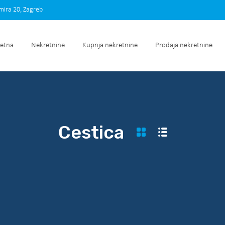
imira 20, Zagreb
Početna
Nekretnine
Kupnja nekretnine
Prodaja nek
etna
Nekretnine
Kupnja nekretnine
Prodaja nekretnine
Cestica