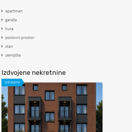
apartman
garaža
kuća
poslovni prostor
stan
zemljište
Izdvojene nekretnine
Izdvojeno