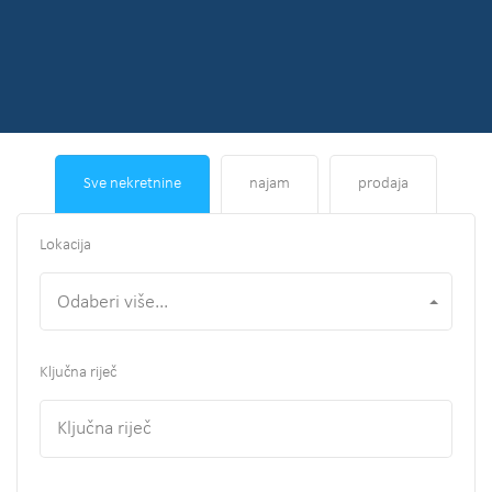
Sve nekretnine
najam
prodaja
Lokacija
Odaberi više...
Ključna riječ