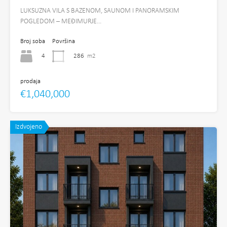
LUKSUZNA VILA S BAZENOM, SAUNOM I PANORAMSKIM
POGLEDOM – MEĐIMURJE…
Broj soba
Površina
4
286
m2
prodaja
€1,040,000
Izdvojeno