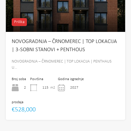
Prilika
NOVOGRADNJA – ČRNOMEREC | TOP LOKACIJA
| 3-SOBNI STANOVI + PENTHOUS
NOVOGRADNJA – ČRNOMEREC | TOP LOKACIJA | PENTHAUS
U…
Broj soba
Površina
Godina izgradnje
2
115
m2
2027
prodaja
€528,000