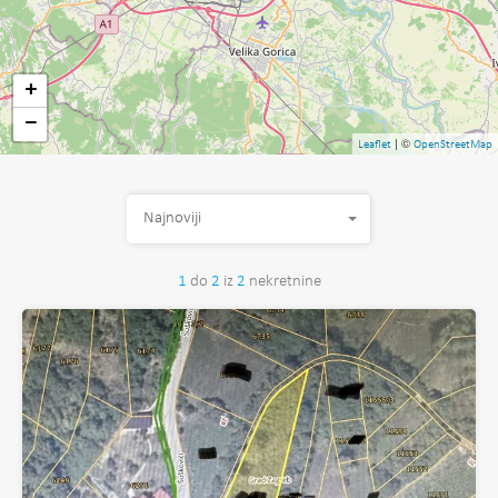
+
−
| ©
Leaflet
OpenStreetMap
Najnoviji
1
do
2
iz
2
nekretnine