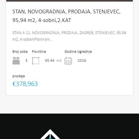
STAN, NOVOGRADNJA, PRODAJA, STENJEVEC,
95,94 m2, 4-sobni,2.KAT
STAN A 11, NOVOGRADNJA, PRODAJA, ZAGREB, STENJEVEC, 95,94
m2, 4-sobaniPlanirani…
Broj soba
Površina
Godina izgradnje
3
95.94
m2
2026
prodaja
€378,963