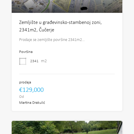
Zemljište u građevinsko-stambenoj zoni,
2341m2, Čučerje
Prodaje se zemljište površine 2341m2…
Površina
m2
2341
prodaja
€129,000
Od
Martina Drakulić