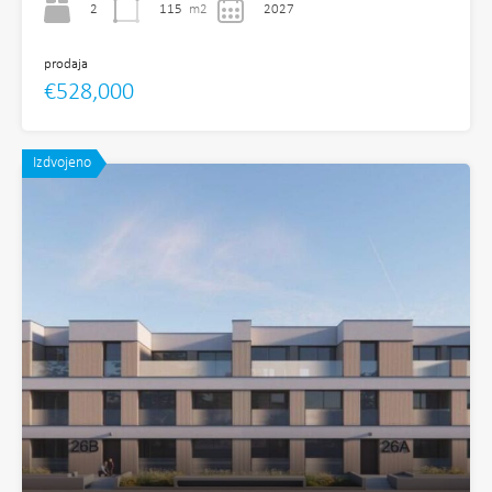
2
115
m2
2027
prodaja
€528,000
Izdvojeno