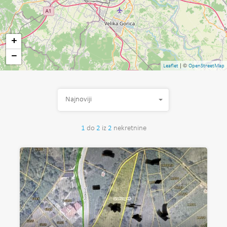
+
−
| ©
Leaflet
OpenStreetMap
Najnoviji
1
do
2
iz
2
nekretnine