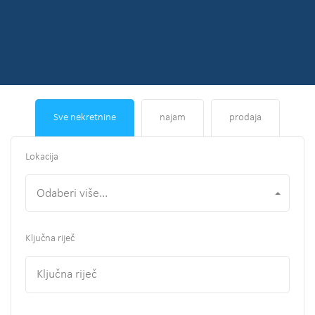
Sve nekretnine
najam
prodaja
Lokacija
Odaberi više...
Ključna riječ