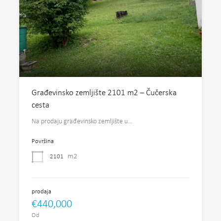
Građevinsko zemljište 2101 m2 – Čučerska
cesta
Na prodaju građevinsko zemljište u…
Površina
m2
2101
prodaja
€440,000
Od