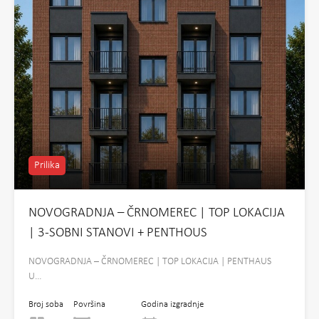
Prilika
NOVOGRADNJA – ČRNOMEREC | TOP LOKACIJA
| 3-SOBNI STANOVI + PENTHOUS
NOVOGRADNJA – ČRNOMEREC | TOP LOKACIJA | PENTHAUS
U…
Broj soba
Površina
Godina izgradnje