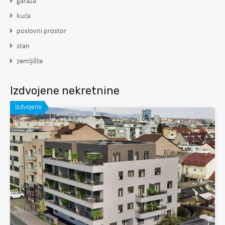
garaža
kuća
poslovni prostor
stan
zemljište
Izdvojene nekretnine
Izdvojeno