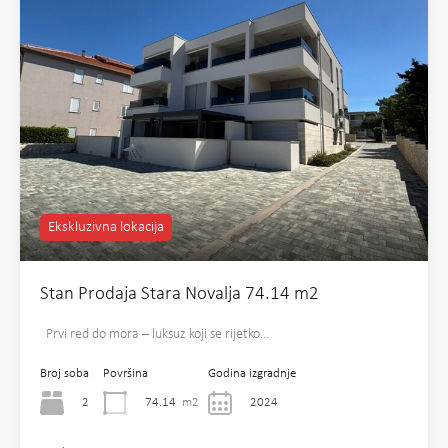
Ekskluzivna lokacija
Stan Prodaja Stara Novalja 74.14 m2
Prvi red do mora – luksuz koji se rijetko…
Broj soba
Površina
Godina izgradnje
2
74.14
m2
2024