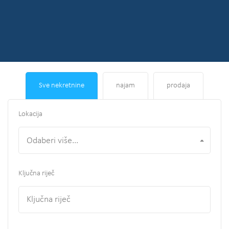
Sve nekretnine
najam
prodaja
Lokacija
Odaberi više...
Ključna riječ