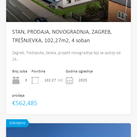
STAN, PRODAJA, NOVOGRADNJA, ZAGREB,
TREŠNJEVKA, 102,27m2, 4 soban
Zagreb, Trešnjevka, Selska, projekt novogradnje koji se sastoji od
24…
Broj soba
Površina
Godina izgradnje
3
102.27
m2
2025
prodaja
€562,485
Izdvojeno