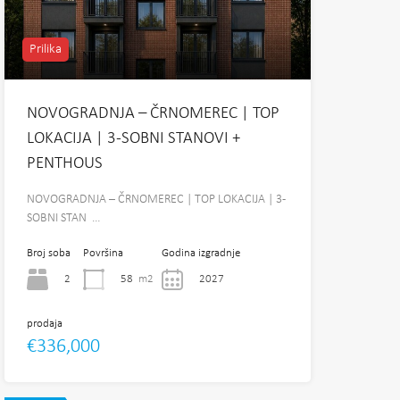
Prilika
NOVOGRADNJA – ČRNOMEREC | TOP
LOKACIJA | 3-SOBNI STANOVI +
PENTHOUS
NOVOGRADNJA – ČRNOMEREC | TOP LOKACIJA | 3-
SOBNI STAN …
Broj soba
Površina
Godina izgradnje
2
58
m2
2027
prodaja
€336,000