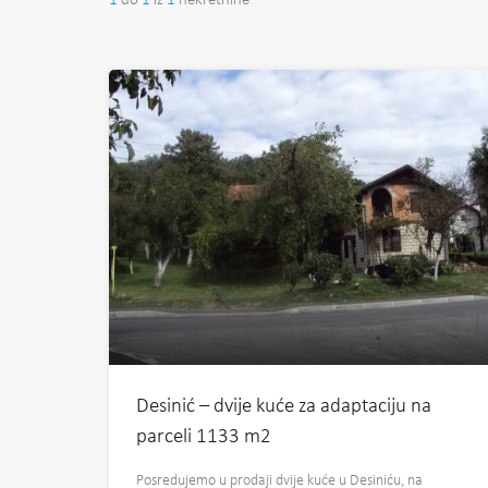
1
do
1
iz
1
nekretnine
Desinić – dvije kuće za adaptaciju na
parceli 1133 m2
Posredujemo u prodaji dvije kuće u Desiniću, na