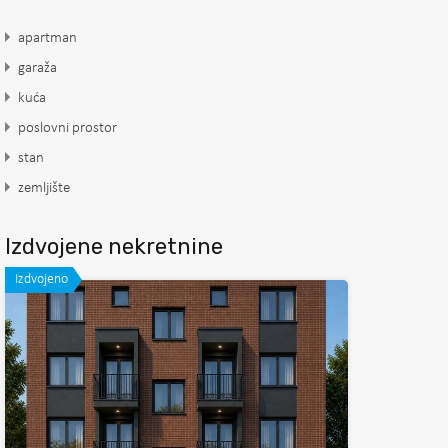
apartman
garaža
kuća
poslovni prostor
stan
zemljište
Izdvojene nekretnine
Izdvojeno