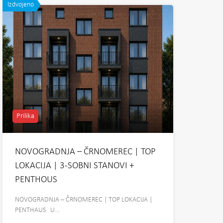
Izdvojeno
Prilika
NOVOGRADNJA – ČRNOMEREC | TOP
LOKACIJA | 3-SOBNI STANOVI +
PENTHOUS
NOVOGRADNJA – ČRNOMEREC | TOP LOKACIJA |
PENTHAUS U…