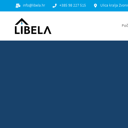
info@libela.hr
+385 98 227 515
Ulica kralja Zvon
Poč