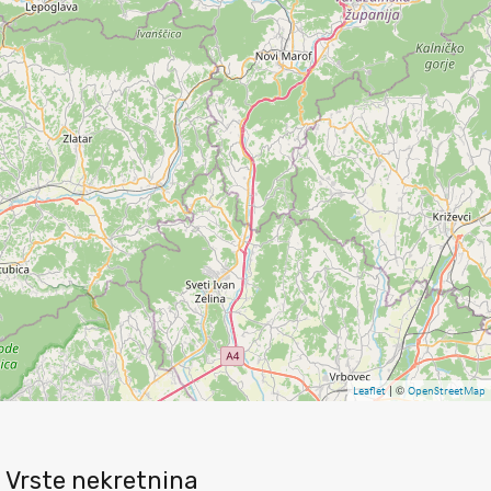
| ©
Leaflet
OpenStreetMap
Vrste nekretnina