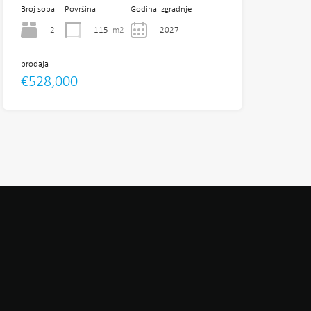
Broj soba
Površina
Godina izgradnje
2
115
m2
2027
prodaja
€528,000