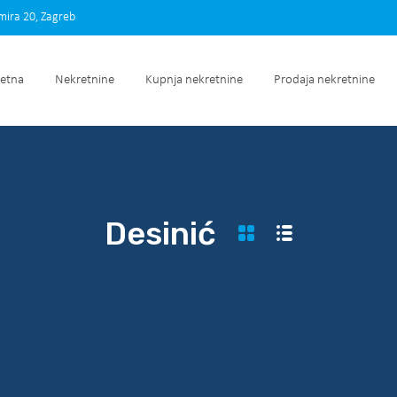
imira 20, Zagreb
Početna
Nekretnine
Kupnja nekretnine
Prodaja nek
etna
Nekretnine
Kupnja nekretnine
Prodaja nekretnine
Desinić