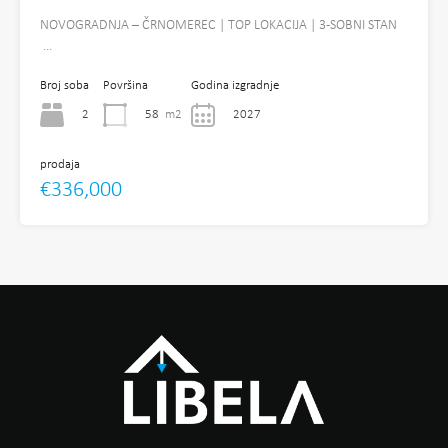
NOVOGRADNJA – ČRNOMEREC | TOP LOKACIJA | 3-SOBNI STAN
…
Broj soba
Površina
Godina izgradnje
2
58
m2
2027
prodaja
€336,000