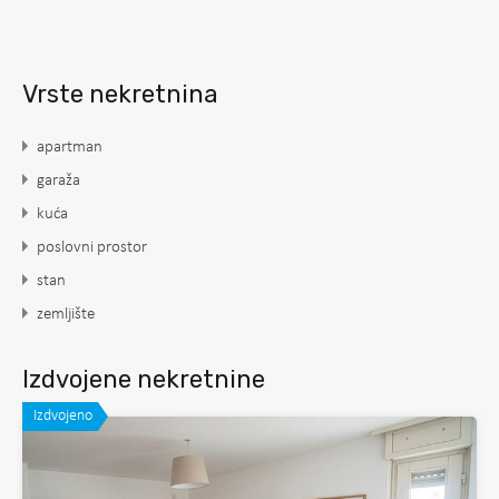
Vrste nekretnina
apartman
garaža
kuća
poslovni prostor
stan
zemljište
Izdvojene nekretnine
Izdvojeno