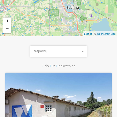
+
−
| ©
Leaflet
OpenStreetMap
Najnoviji
1
do
1
iz
1
nekretnine