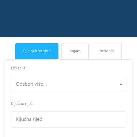
Sve nekretnine
najam
prodaja
Lokacija
Odaberi više...
Ključna riječ