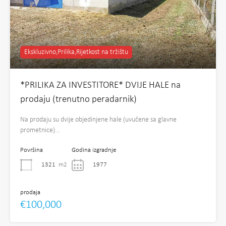
Ekskluzivno,Prilika,Rijetkost na tržištu
*PRILIKA ZA INVESTITORE* DVIJE HALE na
prodaju (trenutno peradarnik)
Na prodaju su dvije objedinjene hale (uvučene sa glavne
prometnice)…
Površina
Godina izgradnje
1321
m2
1977
prodaja
€100,000