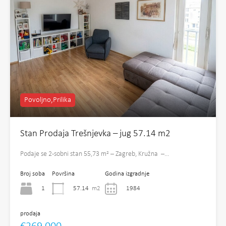
Povoljno,Prilika
Stan Prodaja Trešnjevka – jug 57.14 m2
Podaje se 2-sobni stan 55,73 m² – Zagreb, Kružna –…
Broj soba
Površina
Godina izgradnje
1
57.14
m2
1984
prodaja