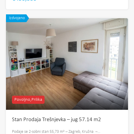
Izdvojeno
Povoljno,Prilika
Stan Prodaja Trešnjevka – jug 57.14 m2
Podaje se 2-sobni stan 55,73 m² – Zagreb, Kružna –…