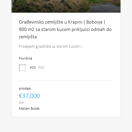
Građevinsko zemljište u Krapini ( Bobovje )
900 m2 sa starom kucom prikljucci odmah do
zemljišta
Prodajem gradilište,sa starom kucom i…
Površina
m2
900
prodaja
€37,000
Od
Marjan Bosak