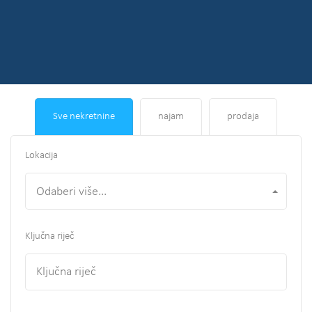
Sve nekretnine
najam
prodaja
Lokacija
Odaberi više...
Ključna riječ