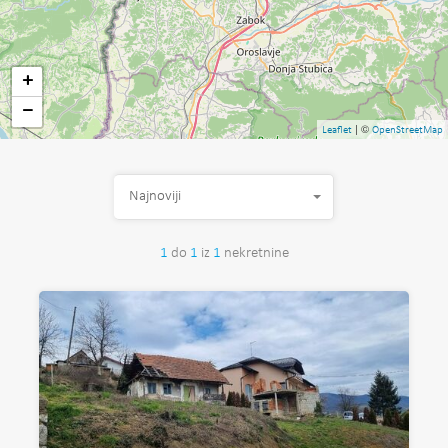
+
−
| ©
Leaflet
OpenStreetMap
Najnoviji
1
do
1
iz
1
nekretnine