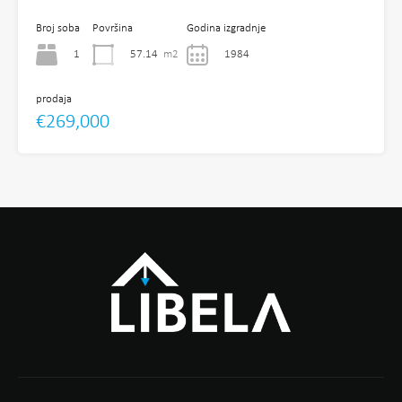
Broj soba
Površina
Godina izgradnje
1
57.14
m2
1984
prodaja
€269,000