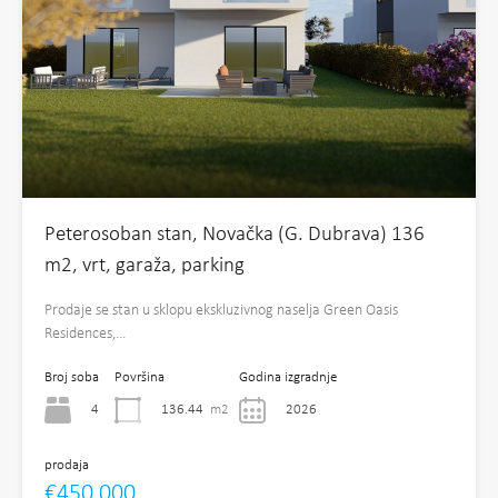
Peterosoban stan, Novačka (G. Dubrava) 136
m2, vrt, garaža, parking
Prodaje se stan u sklopu ekskluzivnog naselja Green Oasis
Residences,…
Broj soba
Površina
Godina izgradnje
4
136.44
m2
2026
prodaja
€450,000