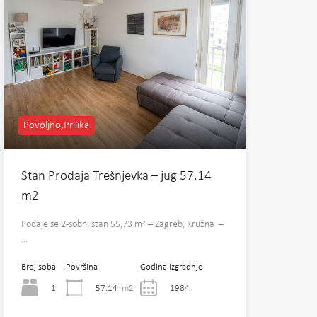
Povoljno,Prilika
Stan Prodaja Trešnjevka – jug 57.14
m2
Podaje se 2-sobni stan 55,73 m² – Zagreb, Kružna –
…
Broj soba
Površina
Godina izgradnje
1
57.14
m2
1984