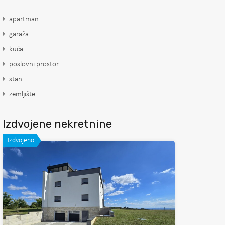
apartman
garaža
kuća
poslovni prostor
stan
zemljište
Izdvojene nekretnine
Izdvojeno