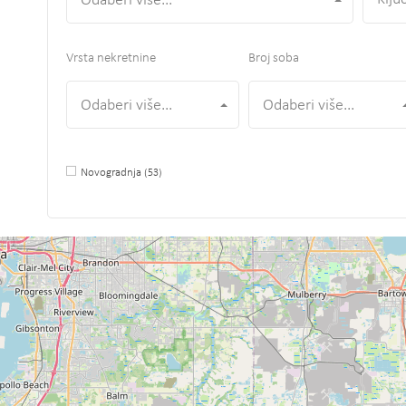
Odaberi više...
Vrsta nekretnine
Broj soba
Odaberi više...
Odaberi više...
Novogradnja
(53)