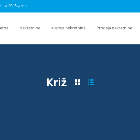
imira 20, Zagreb
Početna
Nekretnine
Kupnja nekretnine
Prodaja nek
etna
Nekretnine
Kupnja nekretnine
Prodaja nekretnine
Križ