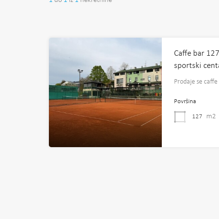
1
do
1
iz
1
nekretnine
Caffe bar 127 
sportski cent
Prodaje se caff
Površina
m2
127