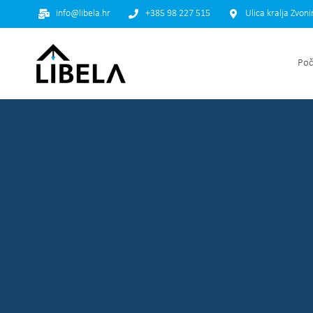
info@libela.hr
+385 98 227 515
Ulica kralja Zvon
Poč