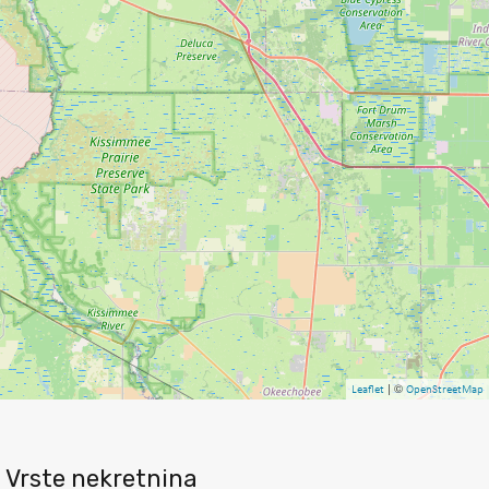
| ©
Leaflet
OpenStreetMap
Vrste nekretnina