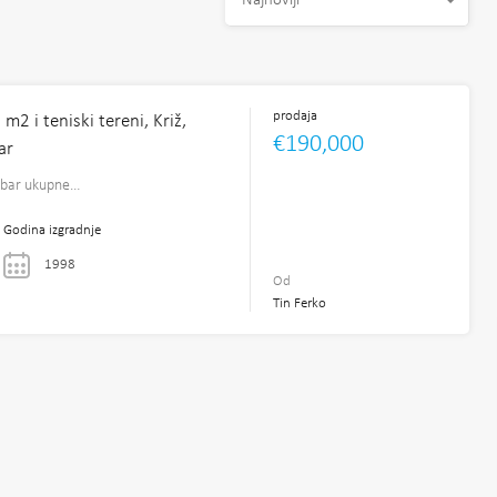
Najnoviji
prodaja
m2 i teniski tereni, Križ,
€190,000
ar
e bar ukupne…
Godina izgradnje
1998
Od
Tin Ferko