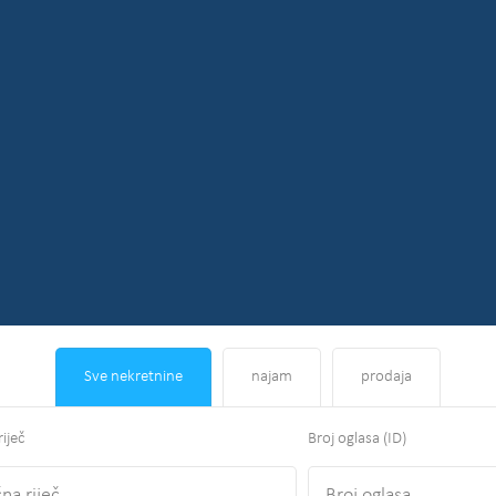
Sve nekretnine
najam
prodaja
riječ
Broj oglasa (ID)