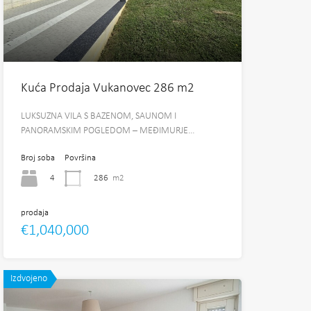
Kuća Prodaja Vukanovec 286 m2
LUKSUZNA VILA S BAZENOM, SAUNOM I
PANORAMSKIM POGLEDOM – MEĐIMURJE…
Broj soba
Površina
4
286
m2
prodaja
€1,040,000
Izdvojeno