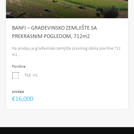
BANFI – GRAĐEVINSKO ZEMLJIŠTE SA
PREKRASNIM POGLEDOM, 712m2
Na prodaju je građevinsko zemljište pravilnog oblika površine 712
m2…
Površina
712
m2
prodaja
€16,000