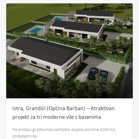
Istra, Grandići (Općina Barban) – Atraktivan
projekt za tri moderne vile s bazenima
Na prodaju građevinsko zemljište ukupne površine 3250 m2,
podijeljeno na…