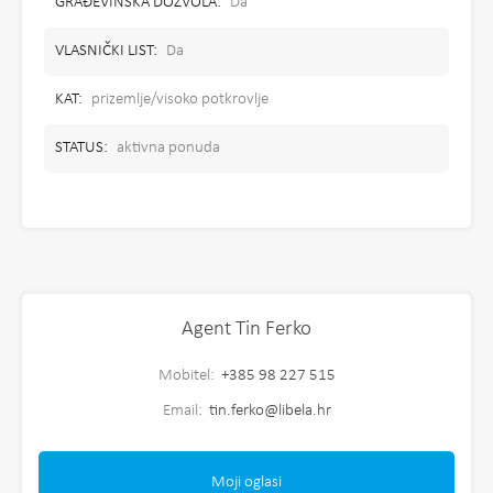
GRAĐEVINSKA DOZVOLA:
Da
VLASNIČKI LIST:
Da
KAT:
prizemlje/visoko potkrovlje
STATUS:
aktivna ponuda
Agent Tin Ferko
Mobitel:
+385 98 227 515
Email:
tin.ferko@libela.hr
Moji oglasi