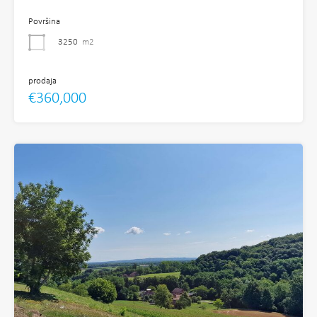
Površina
3250
m2
prodaja
€360,000