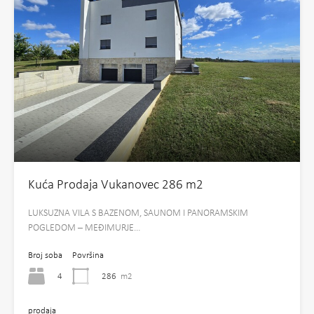
Kuća Prodaja Vukanovec 286 m2
LUKSUZNA VILA S BAZENOM, SAUNOM I PANORAMSKIM
POGLEDOM – MEĐIMURJE…
Broj soba
Površina
4
286
m2
prodaja