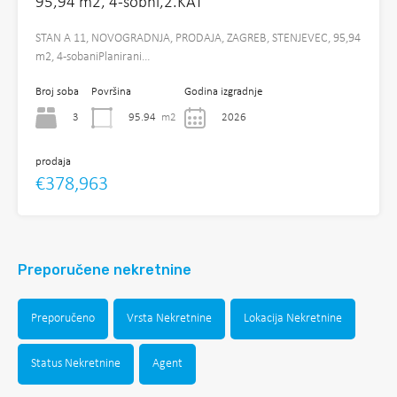
95,94 m2, 4-sobni,2.KAT
STAN A 11, NOVOGRADNJA, PRODAJA, ZAGREB, STENJEVEC, 95,94
m2, 4-sobaniPlanirani…
Broj soba
Površina
Godina izgradnje
3
95.94
m2
2026
prodaja
€378,963
Preporučene nekretnine
Preporučeno
Vrsta Nekretnine
Lokacija Nekretnine
Status Nekretnine
Agent