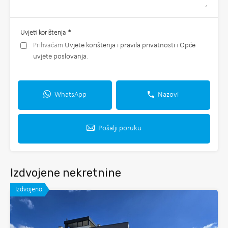
Uvjeti korištenja
*
Prihvaćam
Uvjete korištenja i pravila privatnosti
i
Opće
uvjete poslovanja
.
WhatsApp
Nazovi
Pošalji poruku
Izdvojene nekretnine
Izdvojeno