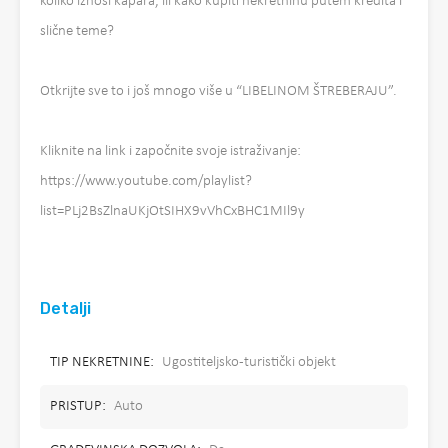
koliko iznosi kapara, ili kako kupiti nekretninu putem kredita i
slične teme?
Otkrijte sve to i još mnogo više u “LIBELINOM ŠTREBERAJU”.
Kliknite na link i započnite svoje istraživanje:
https://www.youtube.com/playlist?
list=PLj2BsZlnaUKjOtSIHX9vVhCxBHC1MIl9y
Detalji
TIP NEKRETNINE:
Ugostiteljsko-turistički objekt
PRISTUP:
Auto