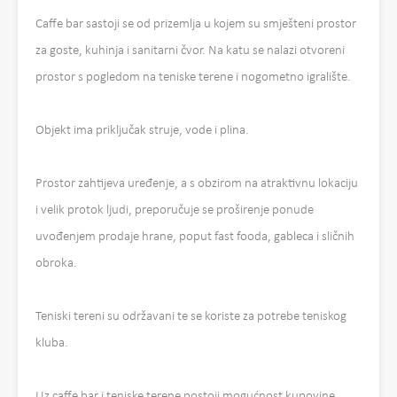
Caffe bar sastoji se od prizemlja u kojem su smješteni prostor
za goste, kuhinja i sanitarni čvor. Na katu se nalazi otvoreni
prostor s pogledom na teniske terene i nogometno igralište.
Objekt ima priključak struje, vode i plina.
Prostor zahtijeva uređenje, a s obzirom na atraktivnu lokaciju
i velik protok ljudi, preporučuje se proširenje ponude
uvođenjem prodaje hrane, poput fast fooda, gableca i sličnih
obroka.
Teniski tereni su održavani te se koriste za potrebe teniskog
kluba.
Uz caffe bar i teniske terene postoji mogućnost kupovine