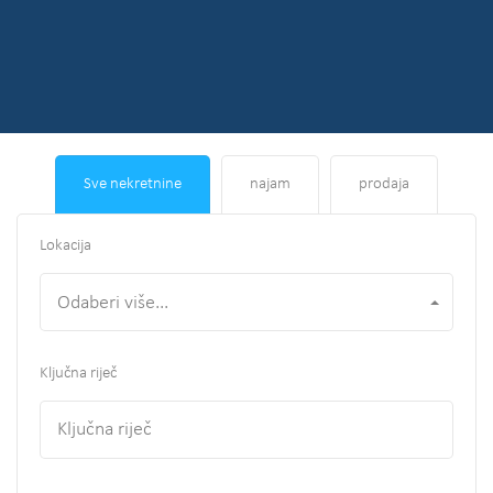
Sve nekretnine
najam
prodaja
Lokacija
Odaberi više...
Ključna riječ