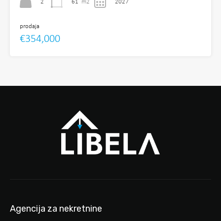
2
61
m2
2027
prodaja
€354,000
Agencija za nekretnine