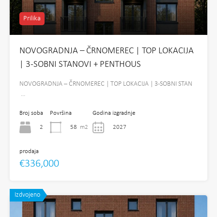
Prilika
NOVOGRADNJA – ČRNOMEREC | TOP LOKACIJA
| 3-SOBNI STANOVI + PENTHOUS
NOVOGRADNJA – ČRNOMEREC | TOP LOKACIJA | 3-SOBNI STAN
…
Broj soba
Površina
Godina izgradnje
2
58
m2
2027
prodaja
€336,000
Izdvojeno