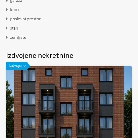
garaža
kuća
poslovni prostor
stan
zemljište
Izdvojene nekretnine
Izdvojeno