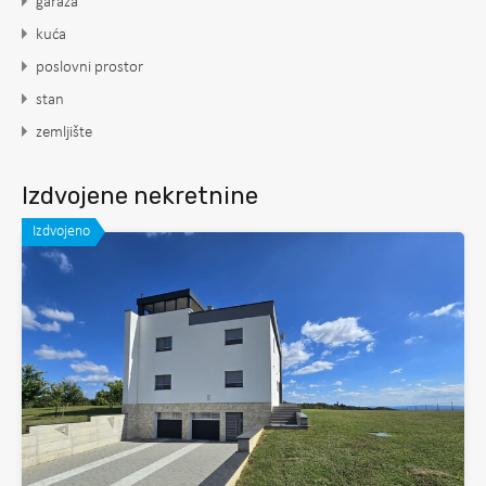
garaža
kuća
poslovni prostor
stan
zemljište
Izdvojene nekretnine
Izdvojeno