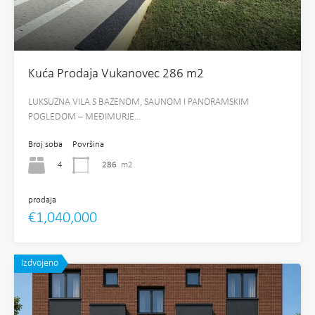
Kuća Prodaja Vukanovec 286 m2
LUKSUZNA VILA S BAZENOM, SAUNOM I PANORAMSKIM
POGLEDOM – MEĐIMURJE…
Broj soba
Površina
4
286
m2
prodaja
€1,040,000
Izdvojeno