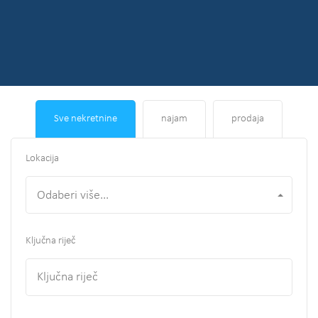
Sve nekretnine
najam
prodaja
Lokacija
Odaberi više...
Ključna riječ