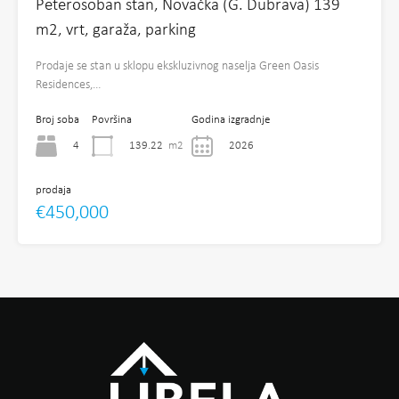
Peterosoban stan, Novačka (G. Dubrava) 139
m2, vrt, garaža, parking
Prodaje se stan u sklopu ekskluzivnog naselja Green Oasis
Residences,…
Broj soba
Površina
Godina izgradnje
4
139.22
m2
2026
prodaja
€450,000