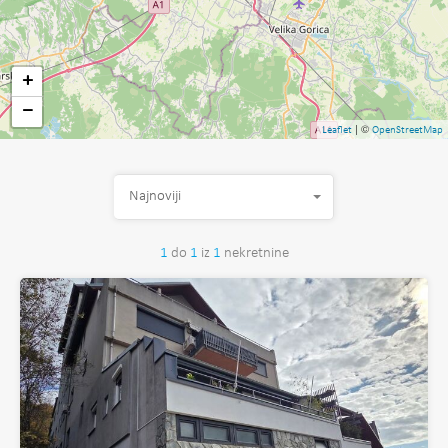
+
−
| ©
Leaflet
OpenStreetMap
Najnoviji
1
do
1
iz
1
nekretnine