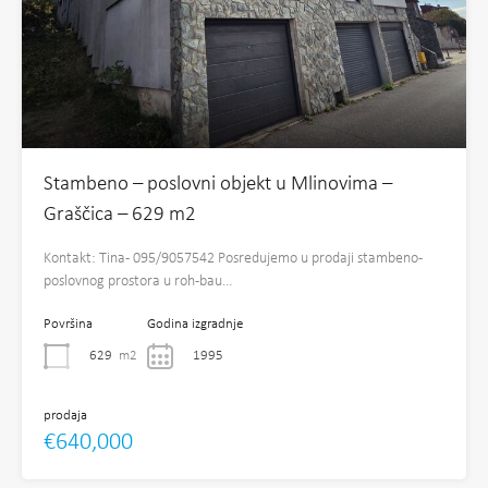
Stambeno – poslovni objekt u Mlinovima –
Graščica – 629 m2
Kontakt: Tina- 095/9057542 Posredujemo u prodaji stambeno-
poslovnog prostora u roh-bau…
Površina
Godina izgradnje
629
m2
1995
prodaja
€640,000