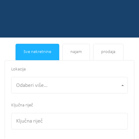
Sve nekretnine
najam
prodaja
Lokacija
Odaberi više...
Ključna riječ