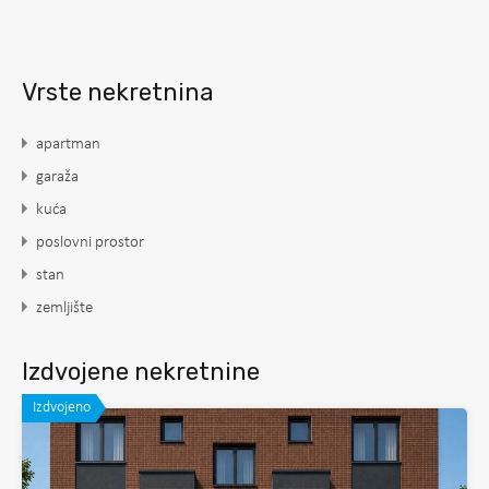
Vrste nekretnina
apartman
garaža
kuća
poslovni prostor
stan
zemljište
Izdvojene nekretnine
Izdvojeno