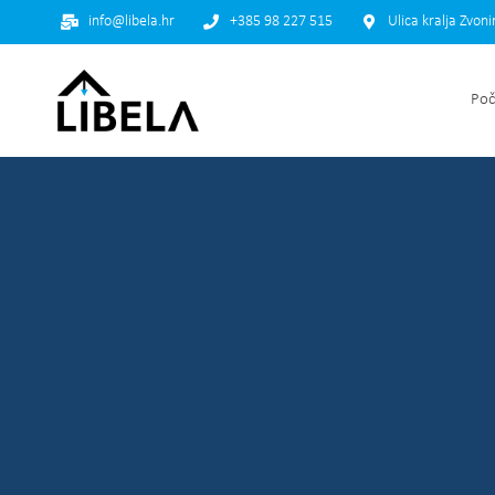
info@libela.hr
+385 98 227 515
Ulica kralja Zvon
Poč