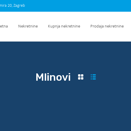
imira 20, Zagreb
Početna
Nekretnine
Kupnja nekretnine
Prodaja nek
etna
Nekretnine
Kupnja nekretnine
Prodaja nekretnine
Mlinovi