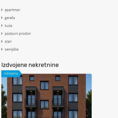
apartman
garaža
kuća
poslovni prostor
stan
zemljište
Izdvojene nekretnine
Izdvojeno