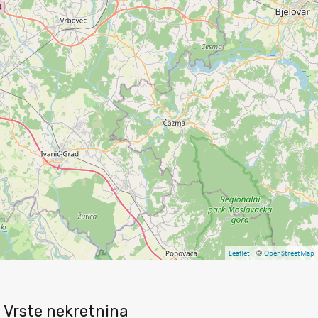
| ©
Leaflet
OpenStreetMap
Vrste nekretnina