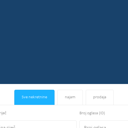
Sve nekretnine
najam
prodaja
riječ
Broj oglasa (ID)