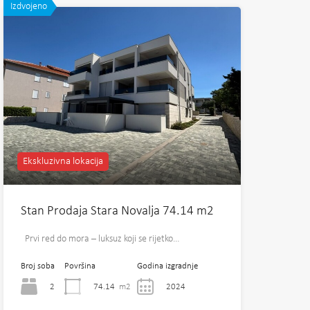
Izdvojeno
Ekskluzivna lokacija
Stan Prodaja Stara Novalja 74.14 m2
Prvi red do mora – luksuz koji se rijetko…
Broj soba
Površina
Godina izgradnje
2
74.14
m2
2024