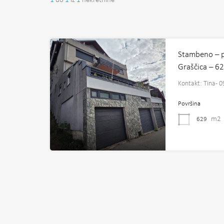
1
do
1
iz
1
nekretnine
Stambeno – p
Graščica – 6
Kontakt: Tina-
Površina
m2
629