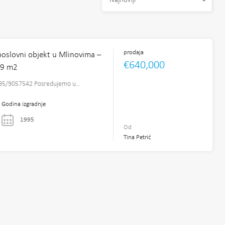
Najnoviji
prodaja
oslovni objekt u Mlinovima –
€640,000
29 m2
 095/9057542 Posredujemo u…
Godina izgradnje
1995
Od
Tina Petrić