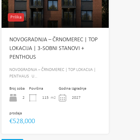
Prilika
NOVOGRADNJA – ČRNOMEREC | TOP
LOKACIJA | 3-SOBNI STANOVI +
PENTHOUS
NOVOGRADNJA – ČRNOMEREC | TOP LOKACIJA |
PENTHAUS U…
Broj soba
Površina
Godina izgradnje
2
115
m2
2027
prodaja
€528,000