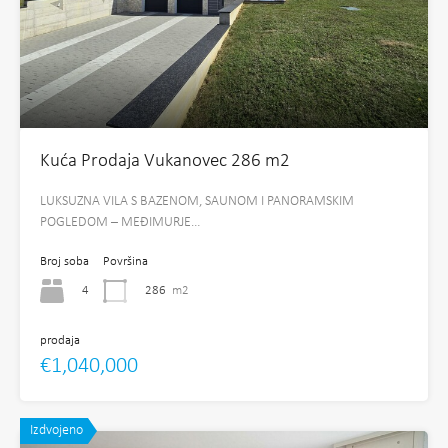
Kuća Prodaja Vukanovec 286 m2
LUKSUZNA VILA S BAZENOM, SAUNOM I PANORAMSKIM
POGLEDOM – MEĐIMURJE…
Broj soba
Površina
4
286
m2
prodaja
€1,040,000
Izdvojeno