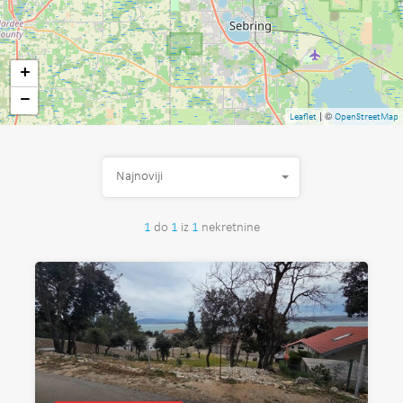
+
−
| ©
Leaflet
OpenStreetMap
Najnoviji
1
do
1
iz
1
nekretnine