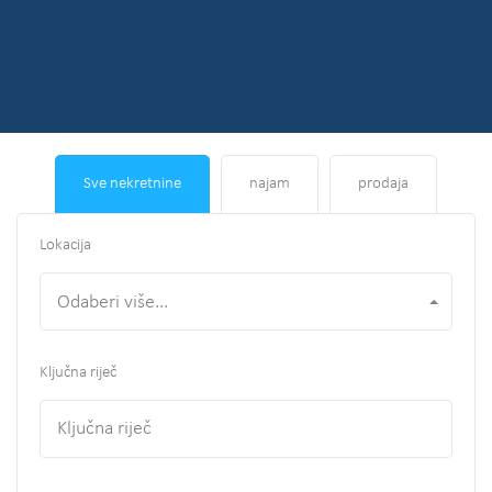
Sve nekretnine
najam
prodaja
Lokacija
Odaberi više...
Ključna riječ