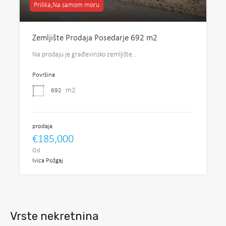
Prilika,Na samom moru
Zemljište Prodaja Posedarje 692 m2
Na prodaju je građevinsko zemljište…
Površina
m2
692
prodaja
€185,000
Od
Ivica Požgaj
Vrste nekretnina