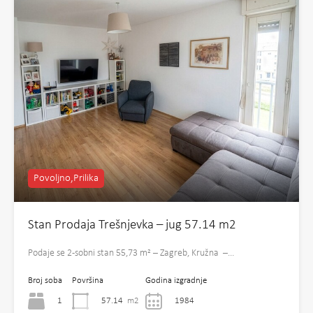
Povoljno,Prilika
Stan Prodaja Trešnjevka – jug 57.14 m2
Podaje se 2-sobni stan 55,73 m² – Zagreb, Kružna –…
Broj soba
Površina
Godina izgradnje
1
57.14
m2
1984