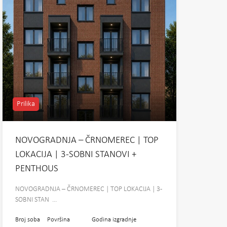
Prilika
NOVOGRADNJA – ČRNOMEREC | TOP
LOKACIJA | 3-SOBNI STANOVI +
PENTHOUS
NOVOGRADNJA – ČRNOMEREC | TOP LOKACIJA | 3-
SOBNI STAN …
Broj soba
Površina
Godina izgradnje