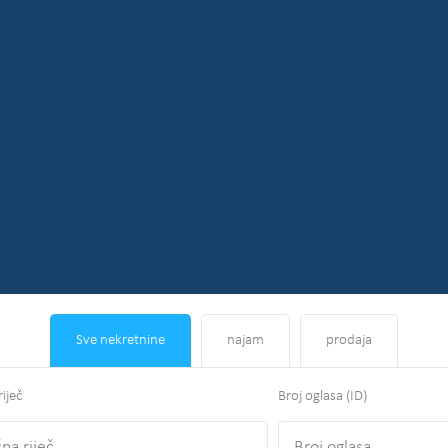
Sve nekretnine
najam
prodaja
riječ
Broj oglasa (ID)