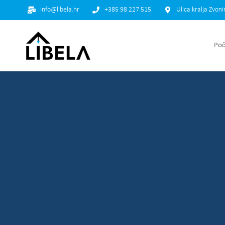
info@libela.hr
+385 98 227 515
Ulica kralja Zvon
Poč