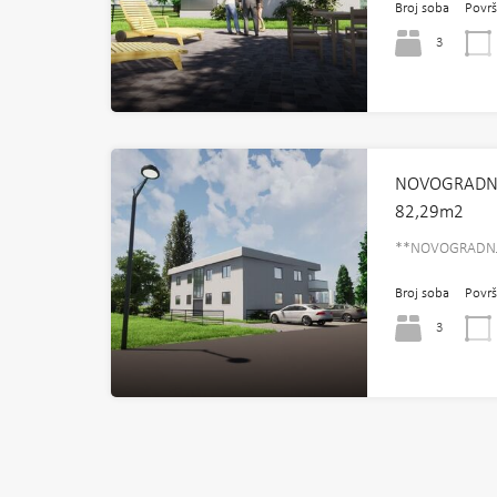
Broj soba
Površ
3
NOVOGRADNJA 
82,29m2
**NOVOGRADNJ
Broj soba
Površ
3