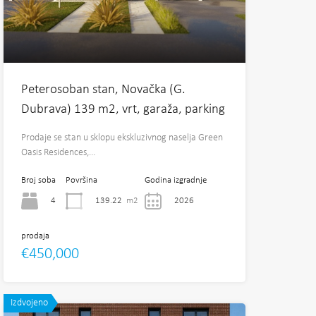
Peterosoban stan, Novačka (G.
Dubrava) 139 m2, vrt, garaža, parking
Prodaje se stan u sklopu ekskluzivnog naselja Green
Oasis Residences,…
Broj soba
Površina
Godina izgradnje
4
139.22
m2
2026
prodaja
€450,000
Izdvojeno