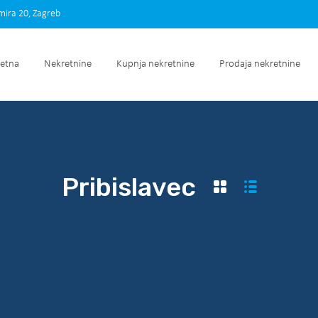
imira 20, Zagreb
Početna
Nekretnine
Kupnja nekretnine
Prodaja nek
etna
Nekretnine
Kupnja nekretnine
Prodaja nekretnine
Pribislavec