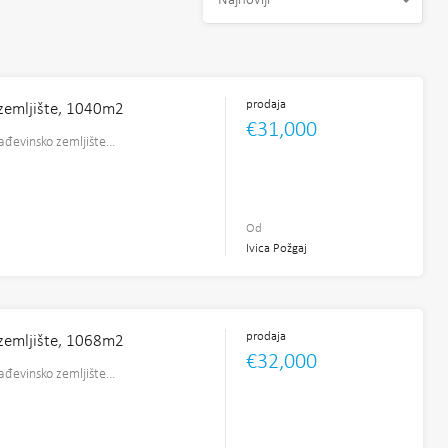
Najnoviji
prodaja
zemljište, 1040m2
€31,000
rađevinsko zemljište…
2
Od
Ivica Požgaj
prodaja
zemljište, 1068m2
€32,000
rađevinsko zemljište…
2