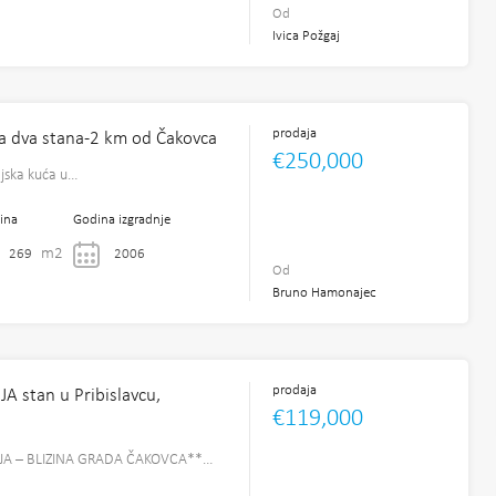
Od
Ivica Požgaj
prodaja
sa dva stana-2 km od Čakovca
€250,000
ljska kuća u…
ina
Godina izgradnje
m2
269
2006
Od
Bruno Hamonajec
prodaja
stan u Pribislavcu,
€119,000
A – BLIZINA GRADA ČAKOVCA**…