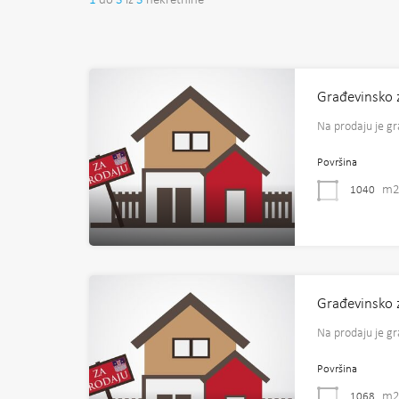
1
do
5
iz
5
nekretnine
Građevinsko 
Na prodaju je g
Površina
m
1040
Građevinsko 
Na prodaju je g
Površina
m
1068