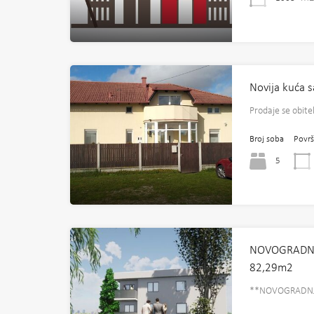
Novija kuća 
Prodaje se obite
Broj soba
Površ
5
NOVOGRADNJA 
82,29m2
**NOVOGRADNJ