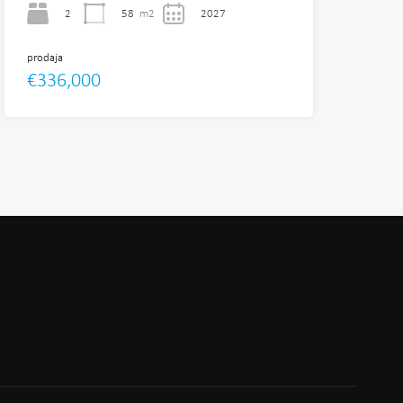
2
58
m2
2027
prodaja
€336,000