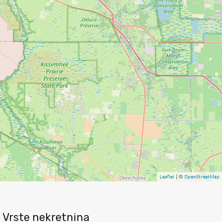
| ©
Leaflet
OpenStreetMap
Vrste nekretnina