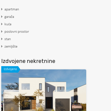
apartman
garaža
kuća
poslovni prostor
stan
zemljište
Izdvojene nekretnine
Izdvojeno