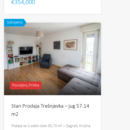
€354,000
Izdvojeno
Povoljno,Prilika
Stan Prodaja Trešnjevka – jug 57.14
m2
Podaje se 2-sobni stan 55,73 m² – Zagreb, Kružna