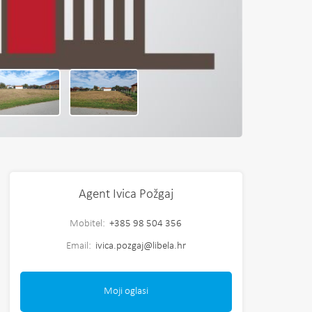
Agent Ivica Požgaj
Mobitel:
+385 98 504 356
Email:
ivica.pozgaj@libela.hr
Moji oglasi