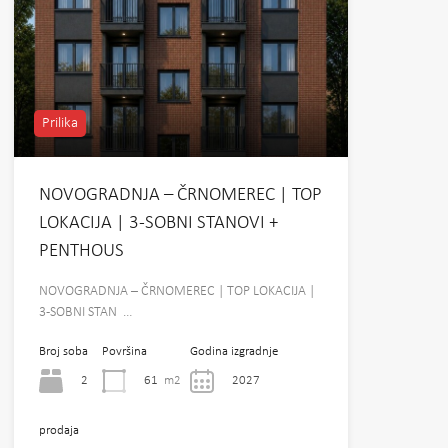
Prilika
NOVOGRADNJA – ČRNOMEREC | TOP
LOKACIJA | 3-SOBNI STANOVI +
PENTHOUS
NOVOGRADNJA – ČRNOMEREC | TOP LOKACIJA |
3-SOBNI STAN …
Broj soba
Površina
Godina izgradnje
2
61
m2
2027
prodaja