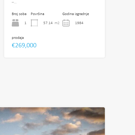
–…
Broj soba
Površina
Godina izgradnje
1
57.14
m2
1984
prodaja
€269,000