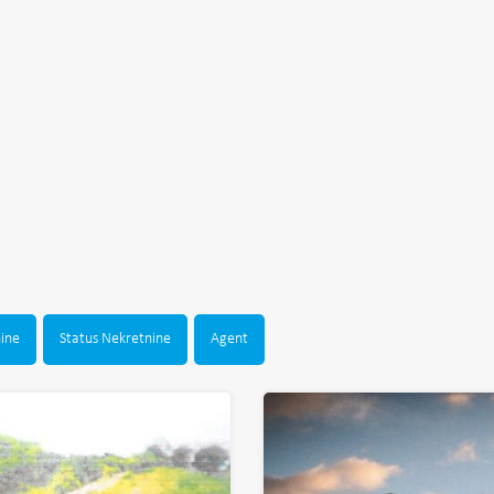
nine
Status Nekretnine
Agent