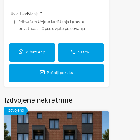
Uvjeti korištenja
*
Prihvaćam
Uvjete korištenja i pravila
privatnosti
i
Opće uvjete poslovanja
.
WhatsApp
Nazovi
Pošalji poruku
Izdvojene nekretnine
Izdvojeno