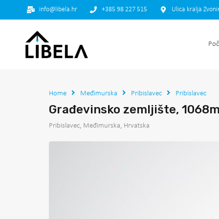
info@libela.hr
+385 98 227 515
Ulica kralja Zvon
Poč
Home
Međimurska
Pribislavec
Pribislavec
Građevinsko zemljište, 1068
Pribislavec, Međimurska, Hrvatska