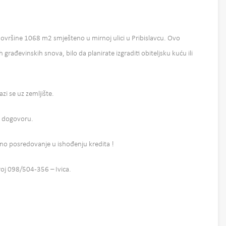
površine 1068 m2 smješteno u mirnoj ulici u Pribislavcu. Ovo
h građevinskih snova, bilo da planirate izgraditi obiteljsku kuću ili
zi se uz zemljište.
na dogovoru.
o posredovanje u ishođenju kredita !
oj 098/504-356 – Ivica.