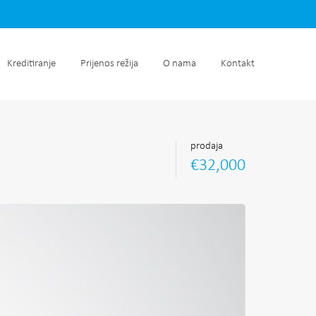
retnine
Kreditiranje
Prijenos režija
O nama
Kontakt
Kreditiranje
Prijenos režija
O nama
Kontakt
prodaja
€32,000