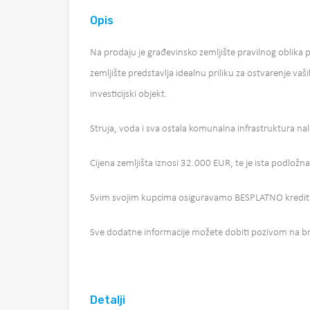
Opis
Na prodaju je građevinsko zemljište pravilnog oblika 
zemljište predstavlja idealnu priliku za ostvarenje vaši
investicijski objekt.
Struja, voda i sva ostala komunalna infrastruktura nala
Cijena zemljišta iznosi 32.000 EUR, te je ista podlož
Svim svojim kupcima osiguravamo BESPLATNO kreditn
Sve dodatne informacije možete dobiti pozivom na br
Detalji