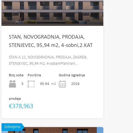
STAN, NOVOGRADNJA, PRODAJA,
STENJEVEC, 95,94 m2, 4-sobni,2.KAT
STAN A 11, NOVOGRADNJA, PRODAJA, ZAGREB,
STENJEVEC, 95,94 m2, 4-sobaniPlanirani…
Broj soba
Površina
Godina izgradnje
3
95.94
m2
2026
prodaja
€378,963
Izdvojeno