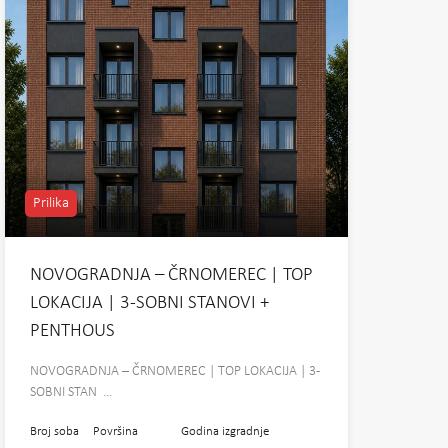
Prilika
NOVOGRADNJA – ČRNOMEREC | TOP
LOKACIJA | 3-SOBNI STANOVI +
PENTHOUS
NOVOGRADNJA – ČRNOMEREC | TOP LOKACIJA | 3-
SOBNI STAN …
Broj soba
Površina
Godina izgradnje