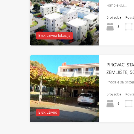
kompleksu…
Broj soba
Površ
3
Ekskluzivna lokacija
PIROVAC, ST
ZEMLJIŠTE, 
Prodaje se prize
Broj soba
Površ
6
Ekskluzivno