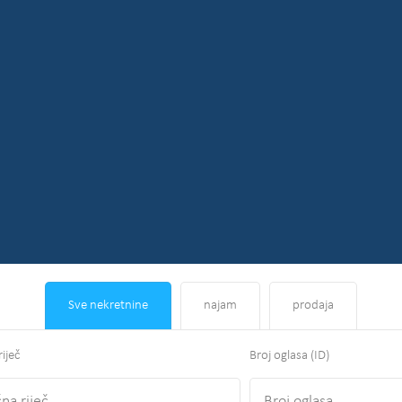
Sve nekretnine
najam
prodaja
riječ
Broj oglasa (ID)