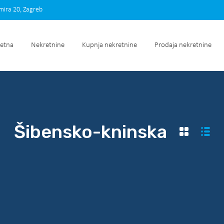
imira 20, Zagreb
Početna
Nekretnine
Kupnja nekretnine
Prodaja nek
etna
Nekretnine
Kupnja nekretnine
Prodaja nekretnine
Šibensko-kninska