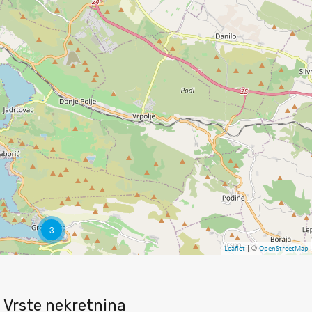
3
| ©
Leaflet
OpenStreetMap
Vrste nekretnina