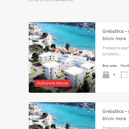
19
do
21
iz
21
nekretnine
Grebaštica –
blizini mora
Prodajemo apar
kompleksu…
Broj soba
Površ
4
Ekskluzivna lokacija
Grebaštica –
blizini mora
Prodajemo apar