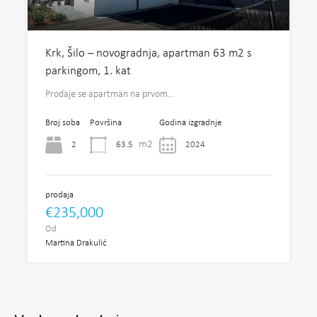
Krk, Šilo – novogradnja, apartman 63 m2 s
parkingom, 1. kat
Prodaje se apartman na prvom…
Broj soba
Površina
Godina izgradnje
m2
2
63.5
2024
prodaja
€235,000
Od
Martina Drakulić