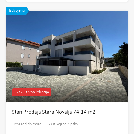
Izdvojeno
Ekskluzivna lokacija
Stan Prodaja Stara Novalja 74.14 m2
Prvi red do mora – luksuz koji se rijetko…