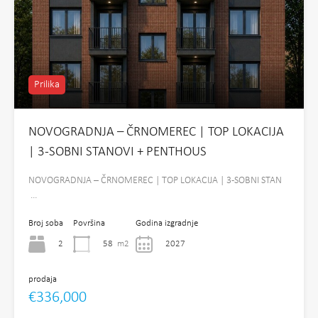
Prilika
NOVOGRADNJA – ČRNOMEREC | TOP LOKACIJA
| 3-SOBNI STANOVI + PENTHOUS
NOVOGRADNJA – ČRNOMEREC | TOP LOKACIJA | 3-SOBNI STAN
…
Broj soba
Površina
Godina izgradnje
2
58
m2
2027
prodaja
€336,000