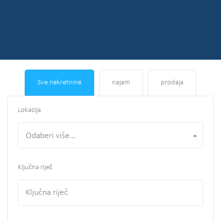
Sve nekretnine
najam
prodaja
Lokacija
Odaberi više...
Ključna riječ