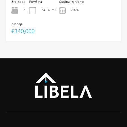
Broj soba
Površina
Godina izgradnje
2
74.14
m2
2024
prodaja
€340,000