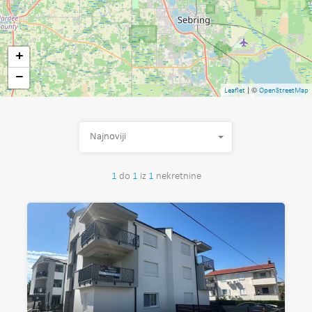
+
−
| ©
Leaflet
OpenStreetMap
Najnoviji
1
do
1
iz
1
nekretnine