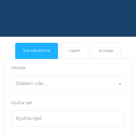
Sve nekretnine
najam
prodaja
Lokacija
Odaberi više...
Ključna riječ