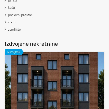
garaža
kuća
poslovni prostor
stan
zemljište
Izdvojene nekretnine
Izdvojeno