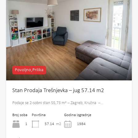
Povoljno,Prilika
Stan Prodaja Trešnjevka – jug 57.14 m2
Podaje se 2-sobni stan 55,73 m² – Zagreb, Kružna –…
Broj soba
Površina
Godina izgradnje
1
57.14
m2
1984