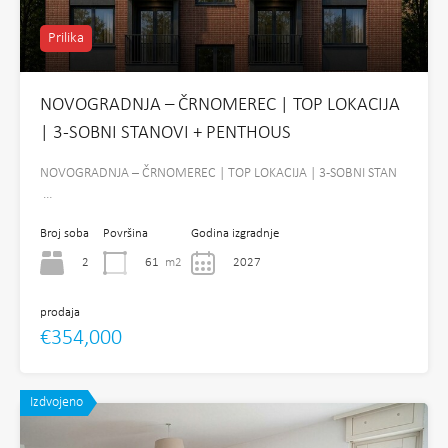
Prilika
NOVOGRADNJA – ČRNOMEREC | TOP LOKACIJA
| 3-SOBNI STANOVI + PENTHOUS
NOVOGRADNJA – ČRNOMEREC | TOP LOKACIJA | 3-SOBNI STAN
…
Broj soba
Površina
Godina izgradnje
2
61
m2
2027
prodaja
€354,000
Izdvojeno