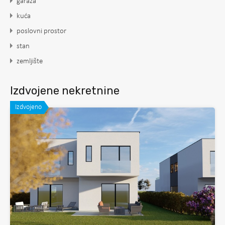
garaža
kuća
poslovni prostor
stan
zemljište
Izdvojene nekretnine
Izdvojeno