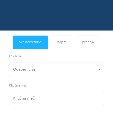
Sve nekretnine
najam
prodaja
Lokacija
Odaberi više...
Ključna riječ