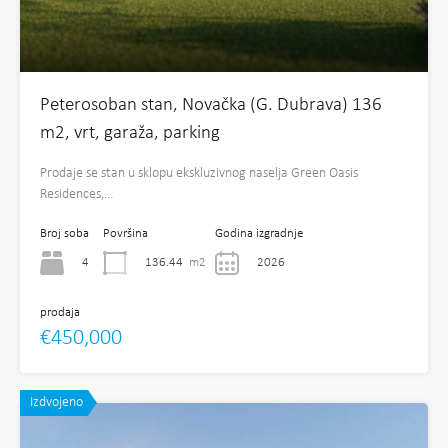
Peterosoban stan, Novačka (G. Dubrava) 136
m2, vrt, garaža, parking
Prodaje se stan u sklopu ekskluzivnog naselja Green Oasis
Residences,…
Broj soba
Površina
Godina izgradnje
4
136.44
m2
2026
prodaja
€450,000
Izdvojeno