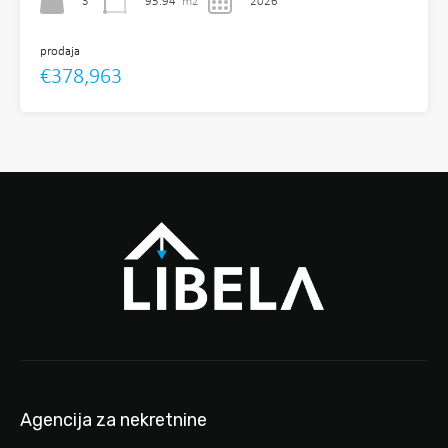
3
95.94
m2
2026
prodaja
€378,963
Agencija za nekretnine