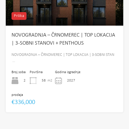
Prilika
NOVOGRADNJA – ČRNOMEREC | TOP LOKACIJA
| 3-SOBNI STANOVI + PENTHOUS
NOVOGRADNJA – ČRNOMEREC | TOP LOKACIJA | 3-SOBNI STAN
…
Broj soba
Površina
Godina izgradnje
2
58
m2
2027
prodaja
€336,000