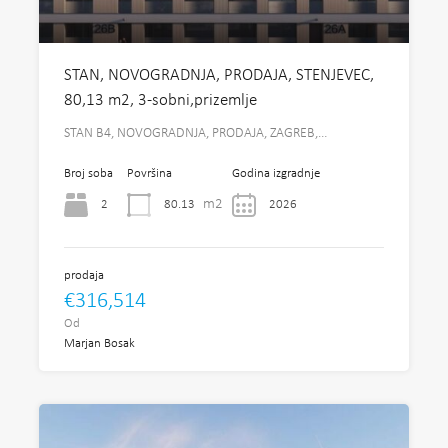
STAN, NOVOGRADNJA, PRODAJA, STENJEVEC,
80,13 m2, 3-sobni,prizemlje
STAN B4, NOVOGRADNJA, PRODAJA, ZAGREB,…
Broj soba
Površina
Godina izgradnje
m2
2
80.13
2026
prodaja
€316,514
Od
Marjan Bosak