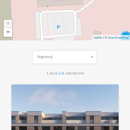
+
−
3
| ©
Leaflet
OpenStreetMap
Najnoviji
1
do
6
iz
8
nekretnine