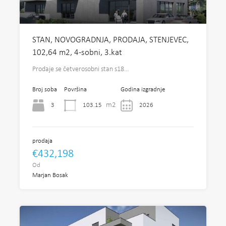
STAN, NOVOGRADNJA, PRODAJA, STENJEVEC,
102,64 m2, 4-sobni, 3.kat
Prodaje se četverosobni stan s18…
Broj soba
Površina
Godina izgradnje
m2
3
103.15
2026
prodaja
€432,198
Od
Marjan Bosak