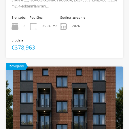
STAN A 11, NOVOGRADNJA, PRODAJA, ZAGREB, STENJEVEC, 95,94
m2, 4-sobaniPlanirani…
Broj soba
Površina
Godina izgradnje
3
95.94
m2
2026
prodaja
€378,963
Izdvojeno