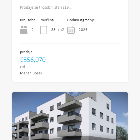
Prodaje se trosobni stan s19…
Broj soba
Površina
Godina izgradnje
m2
2
83
2025
prodaja
€356,070
Od
Marjan Bosak