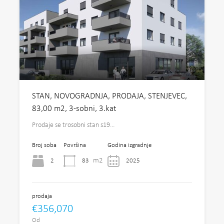
STAN, NOVOGRADNJA, PRODAJA, STENJEVEC,
83,00 m2, 3-sobni, 3.kat
Prodaje se trosobni stan s19…
Broj soba
Površina
Godina izgradnje
m2
2
83
2025
prodaja
€356,070
Od