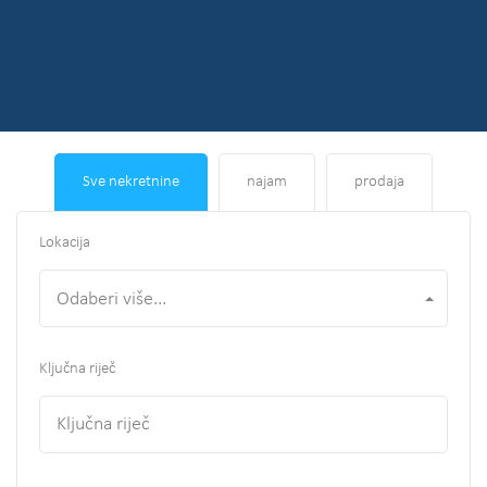
Sve nekretnine
najam
prodaja
Lokacija
Odaberi više...
Ključna riječ