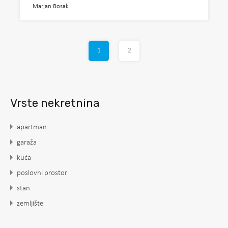
Marjan Bosak
1
2
Vrste nekretnina
apartman
garaža
kuća
poslovni prostor
stan
zemljište