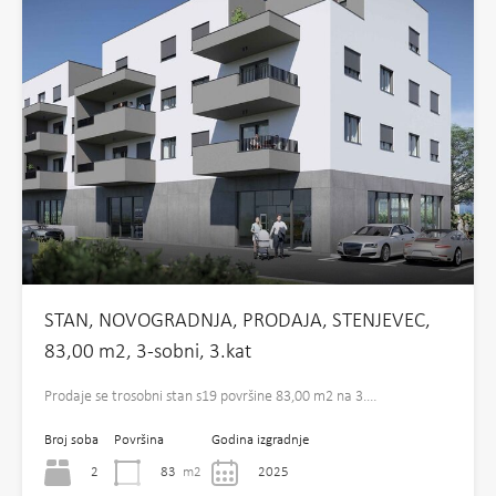
STAN, NOVOGRADNJA, PRODAJA, STENJEVEC,
83,00 m2, 3-sobni, 3.kat
Prodaje se trosobni stan s19 površine 83,00 m2 na 3.…
Broj soba
Površina
Godina izgradnje
2
83
m2
2025