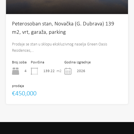
Peterosoban stan, Novačka (G. Dubrava) 139
m2, vrt, garaža, parking
Prodaje se stan u sklopu ekskluzivnog naselja Green Oasis
Residences,…
Broj soba
Površina
Godina izgradnje
4
139.22
m2
2026
prodaja
€450,000