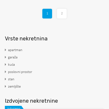
1
2
Vrste nekretnina
apartman
garaža
kuća
poslovni prostor
stan
zemljište
Izdvojene nekretnine
Izdvojeno