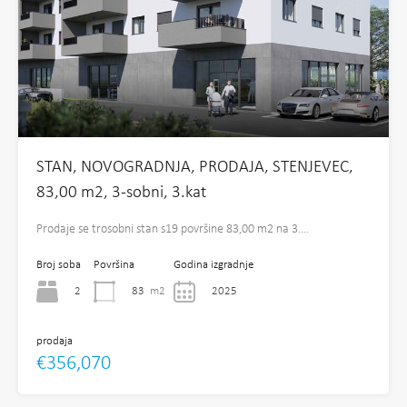
STAN, NOVOGRADNJA, PRODAJA, STENJEVEC,
83,00 m2, 3-sobni, 3.kat
Prodaje se trosobni stan s19 površine 83,00 m2 na 3.…
Broj soba
Površina
Godina izgradnje
2
83
m2
2025
prodaja
€356,070