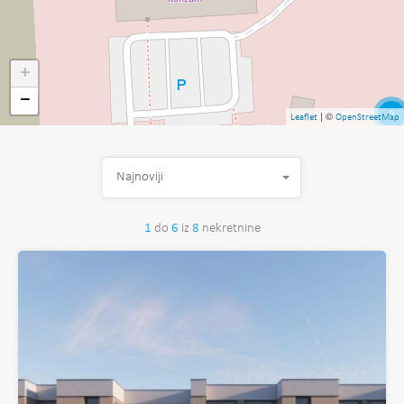
+
−
3
| ©
Leaflet
OpenStreetMap
Najnoviji
1
do
6
iz
8
nekretnine