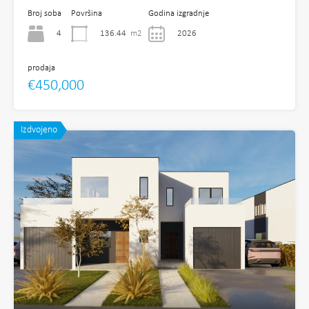
Broj soba
Površina
Godina izgradnje
4
136.44
m2
2026
prodaja
€450,000
Izdvojeno