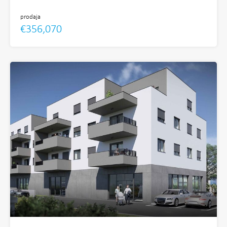
prodaja
€356,070