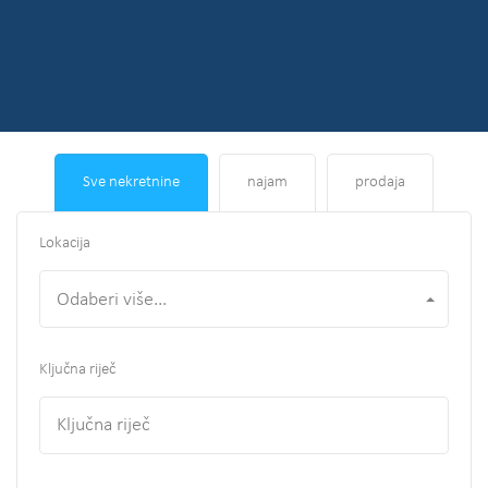
Sve nekretnine
najam
prodaja
Lokacija
Odaberi više...
Ključna riječ