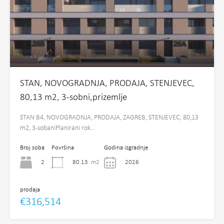
STAN, NOVOGRADNJA, PRODAJA, STENJEVEC,
80,13 m2, 3-sobni,prizemlje
STAN B4, NOVOGRADNJA, PRODAJA, ZAGREB, STENJEVEC, 80,13
m2, 3-sobaniPlanirani rok…
Broj soba
Površina
Godina izgradnje
2
80.13
m2
2026
prodaja
€316,514