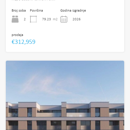
Broj soba
Površina
Godina izgradnje
2
79.23
m2
2026
prodaja
€312,959