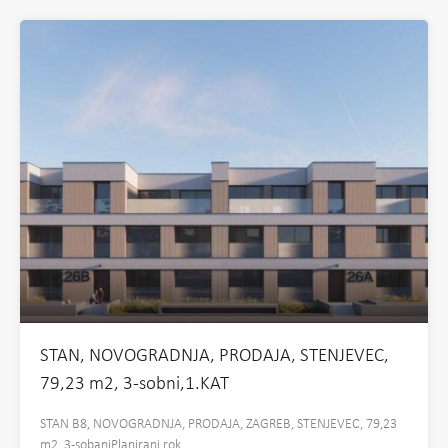
STAN, NOVOGRADNJA, PRODAJA, STENJEVEC,
79,23 m2, 3-sobni,1.KAT
STAN B8, NOVOGRADNJA, PRODAJA, ZAGREB, STENJEVEC, 79,23
m2, 3-sobaniPlanirani rok…