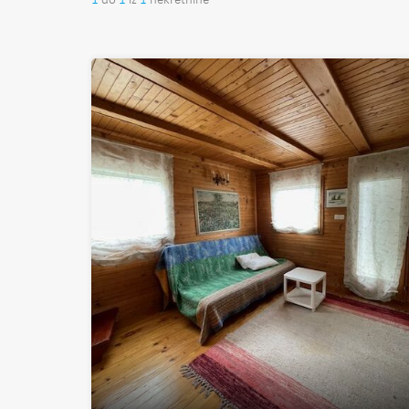
1
do
1
iz
1
nekretnine