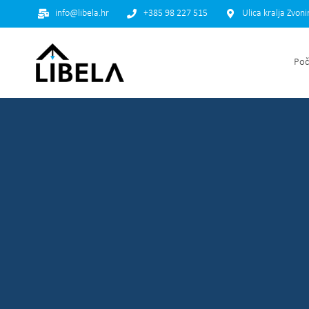
info@libela.hr
+385 98 227 515
Ulica kralja Zvon
Poč