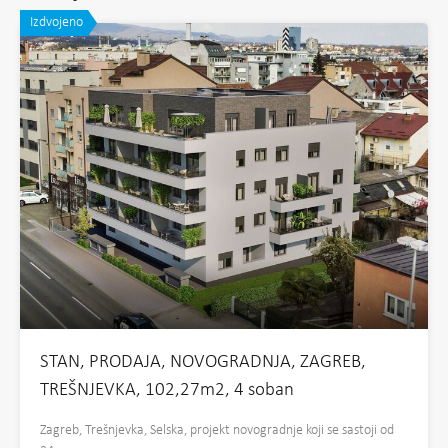
Izdvojeno
STAN, PRODAJA, NOVOGRADNJA, ZAGREB,
TREŠNJEVKA, 102,27m2, 4 soban
Zagreb, Trešnjevka, Selska, projekt novogradnje koji se sastoji od