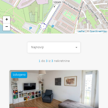
+
−
| ©
Leaflet
OpenStreetMap
Najnoviji
1
do
3
iz
3
nekretnine
Izdvojeno