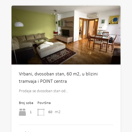
Vrbani, dvosoban stan, 60 m2, u blizini
tramvaja i POINT centra
Prodaje se dvosoban stan od…
Broj soba
Površina
m2
1
60