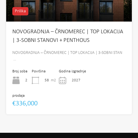
Prilika
NOVOGRADNJA – ČRNOMEREC | TOP LOKACIJA
| 3-SOBNI STANOVI + PENTHOUS
NOVOGRADNJA – ČRNOMEREC | TOP LOKACIJA | 3-SOBNI STAN
…
Broj soba
Površina
Godina izgradnje
2
58
m2
2027
prodaja
€336,000