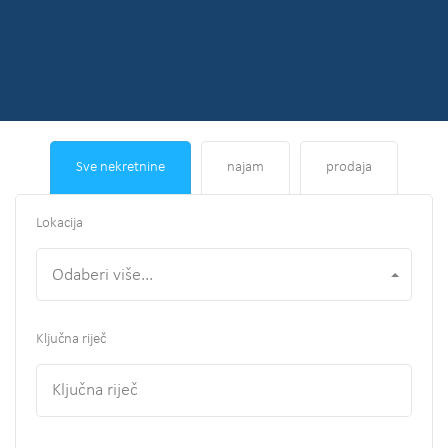
Sve nekretnine
najam
prodaja
Lokacija
Odaberi više...
Ključna riječ