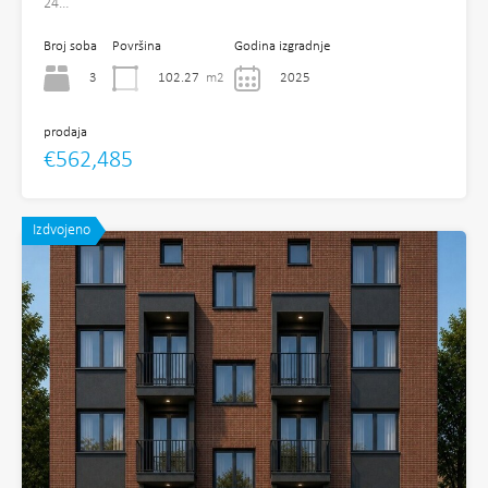
24…
Broj soba
Površina
Godina izgradnje
3
102.27
m2
2025
prodaja
€562,485
Izdvojeno