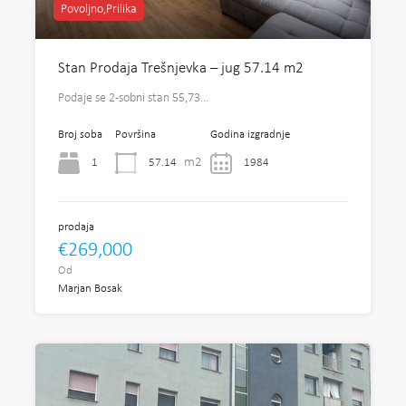
Povoljno,Prilika
Stan Prodaja Trešnjevka – jug 57.14 m2
Podaje se 2-sobni stan 55,73…
Broj soba
Površina
Godina izgradnje
m2
1
57.14
1984
prodaja
€269,000
Od
Marjan Bosak