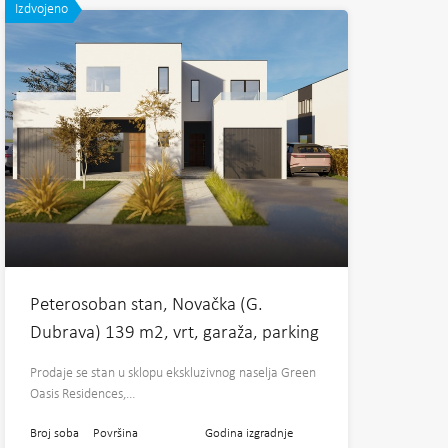
Izdvojeno
Peterosoban stan, Novačka (G.
Dubrava) 139 m2, vrt, garaža, parking
Prodaje se stan u sklopu ekskluzivnog naselja Green
Oasis Residences,…
Broj soba
Površina
Godina izgradnje