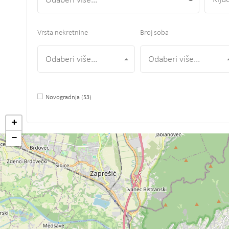
Odaberi više...
Vrsta nekretnine
Broj soba
Odaberi više...
Odaberi više...
Novogradnja
(53)
+
−