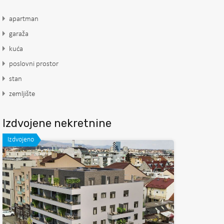
apartman
garaža
kuća
poslovni prostor
stan
zemljište
Izdvojene nekretnine
Izdvojeno