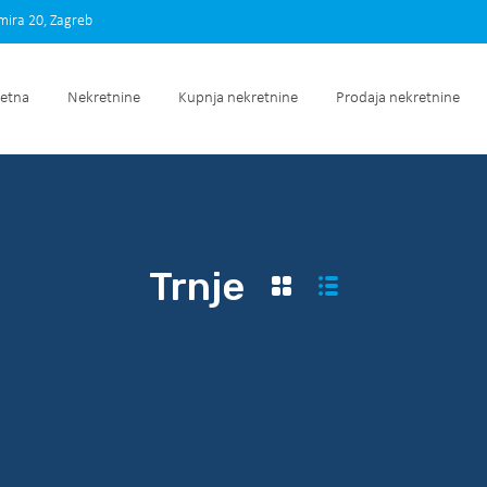
imira 20, Zagreb
Početna
Nekretnine
Kupnja nekretnine
Prodaja nek
etna
Nekretnine
Kupnja nekretnine
Prodaja nekretnine
Trnje