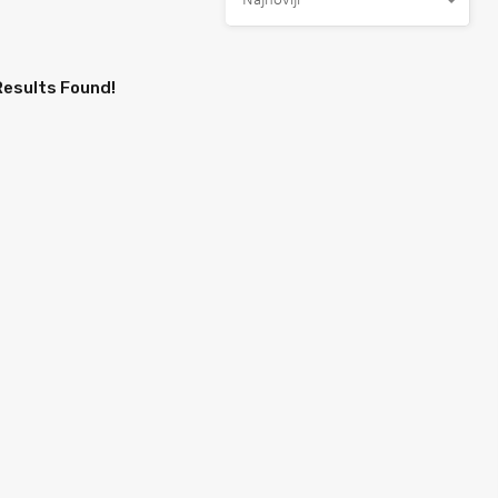
Najnoviji
Results Found!