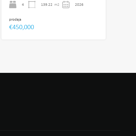
4
139.22
m2
2026
prodaja
€450,000