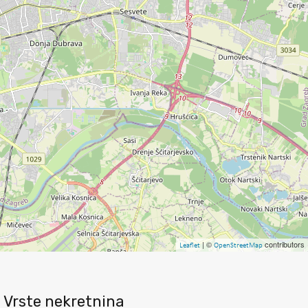
| ©
contributors
Leaflet
OpenStreetMap
Vrste nekretnina