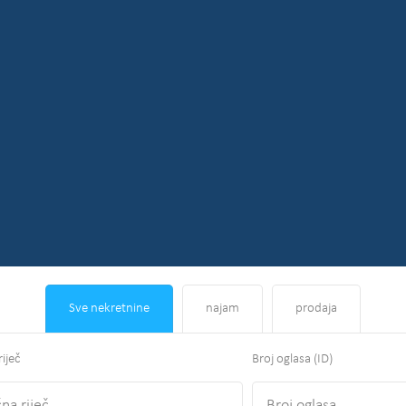
Sve nekretnine
najam
prodaja
riječ
Broj oglasa (ID)