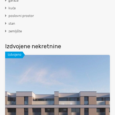
garaža
kuća
poslovni prostor
stan
zemljište
Izdvojene nekretnine
Izdvojeno