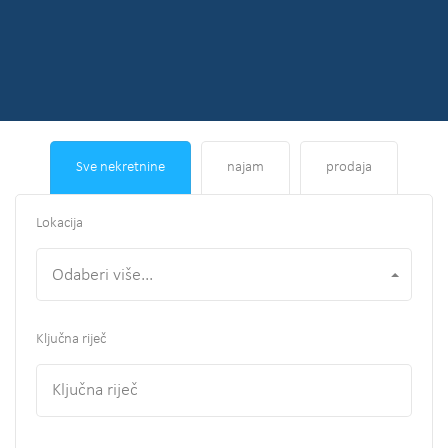
Sve nekretnine
najam
prodaja
Lokacija
Odaberi više...
Ključna riječ