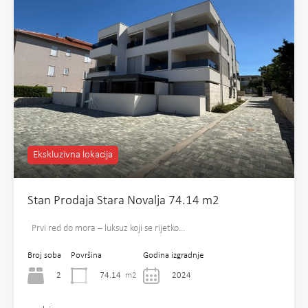
Ekskluzivna lokacija
Stan Prodaja Stara Novalja 74.14 m2
Prvi red do mora – luksuz koji se rijetko…
Broj soba
Površina
Godina izgradnje
2
74.14
m2
2024