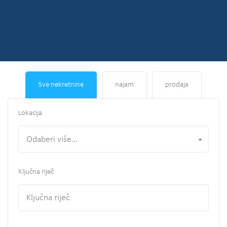
Sve nekretnine
najam
prodaja
Lokacija
Odaberi više...
Ključna riječ