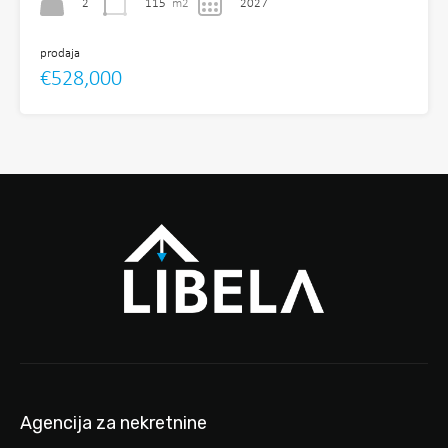
2
115
m2
2027
prodaja
€528,000
Agencija za nekretnine