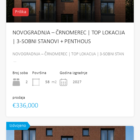
Prilika
NOVOGRADNJA – ČRNOMEREC | TOP LOKACIJA
| 3-SOBNI STANOVI + PENTHOUS
NOVOGRADNJA – ČRNOMEREC | TOP LOKACIJA | 3-SOBNI STAN
…
Broj soba
Površina
Godina izgradnje
2
58
m2
2027
prodaja
€336,000
Izdvojeno