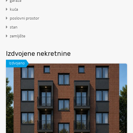
garaža
kuća
poslovni prostor
stan
zemljište
Izdvojene nekretnine
Izdvojeno