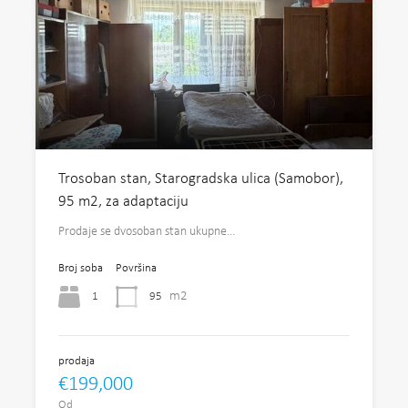
Trosoban stan, Starogradska ulica (Samobor),
95 m2, za adaptaciju
Prodaje se dvosoban stan ukupne…
Broj soba
Površina
m2
1
95
prodaja
€199,000
Od