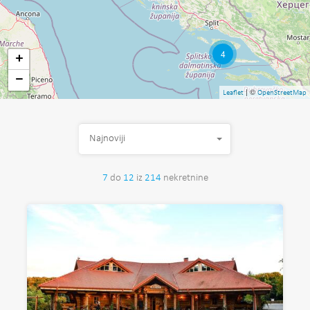
4
+
−
| ©
Leaflet
OpenStreetMap
Najnoviji
7
do
12
iz
214
nekretnine