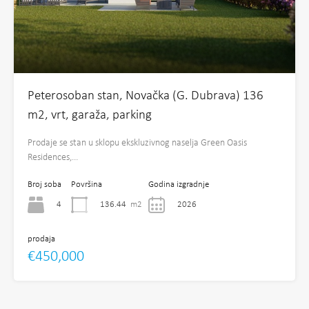
Peterosoban stan, Novačka (G. Dubrava) 136
m2, vrt, garaža, parking
Prodaje se stan u sklopu ekskluzivnog naselja Green Oasis
Residences,…
Broj soba
Površina
Godina izgradnje
4
136.44
m2
2026
prodaja
€450,000