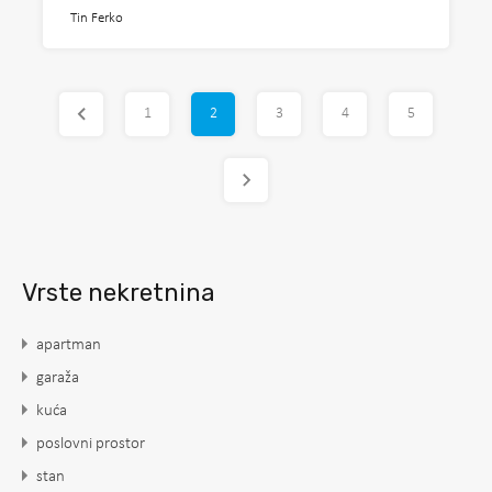
Tin Ferko
1
2
3
4
5
Vrste nekretnina
apartman
garaža
kuća
poslovni prostor
stan