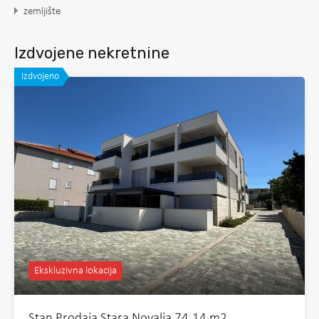
zemljište
Izdvojene nekretnine
Izdvojeno
Ekskluzivna lokacija
Stan Prodaja Stara Novalja 74.14 m2