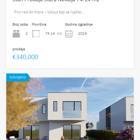
Prvi red do mora – luksuz koji se rijetko…
Broj soba
Površina
Godina izgradnje
2
74.14
m2
2024
prodaja
€340,000
Izdvojeno