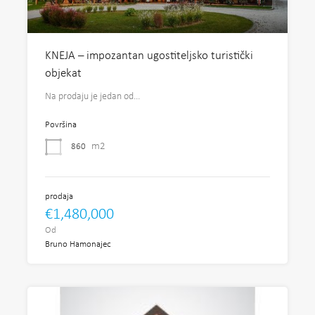
KNEJA – impozantan ugostiteljsko turistički
objekat
Na prodaju je jedan od…
Površina
m2
860
prodaja
€1,480,000
Od
Bruno Hamonajec